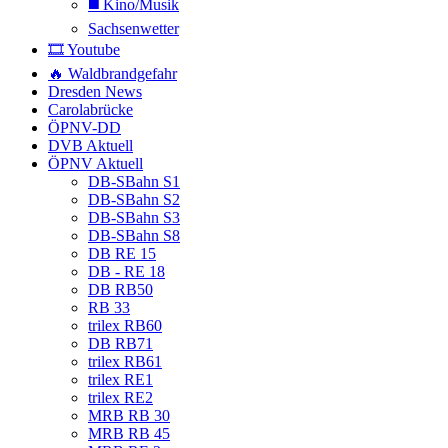
◼️ Kino/Musik
Sachsenwetter
🎞️ Youtube
🔥 Waldbrandgefahr
Dresden News
Carolabrücke
ÖPNV-DD
DVB Aktuell
ÖPNV Aktuell
DB-SBahn S1
DB-SBahn S2
DB-SBahn S3
DB-SBahn S8
DB RE 15
DB - RE 18
DB RB50
RB 33
trilex RB60
DB RB71
trilex RB61
trilex RE1
trilex RE2
MRB RB 30
MRB RB 45