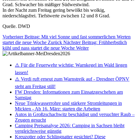
Grad. Schwacher bis mäßiger Südwestwind.
In der Nacht zum Freitag gering bewölkt bis wolkig,
niederschlagsfrei. Tiefstwerte zwischen 12 und 8 Grad.
Quelle. DWD
Vorheriger Beitrag: Mit viel Sonne und fast sommerlichen Werten
startet die neue Woche
Zurück
Nächster Beitrag: Frühherbstlich
kühl und nass startet die neue Woche
Weiter
⚠️ Für die Feuerwehr wichtig: Warnkegel im Wald liegen
lassen!
⚠️ Verdi ruft erneut zum Warnstreik auf - Dresdner ÖPNV
steht am Freitag still!
FW Dresden: Informationen zum Einsatzgeschehen am
Samstag
Neue Trinkwasserrohre und stärkere Stromleitungen in
Mickten - Ab 16. März: starten die Arbeiten
Autos in Großzschachwitz beschädigt und versuchter Raub –
Zeugen gesucht
Camping Preisanalyse 2026: Camping in Sachsen bleibt
vergleichsweise günstig
Kreuzotter oder Schlingnatter gesichtet? Diese