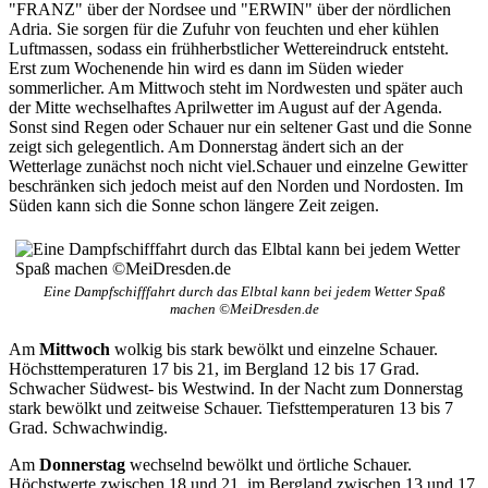
"FRANZ" über der Nordsee und "ERWIN" über der nördlichen
Adria. Sie sorgen für die Zufuhr von feuchten und eher kühlen
Luftmassen, sodass ein frühherbstlicher Wettereindruck entsteht.
Erst zum Wochenende hin wird es dann im Süden wieder
sommerlicher. Am Mittwoch steht im Nordwesten und später auch
der Mitte wechselhaftes Aprilwetter im August auf der Agenda.
Sonst sind Regen oder Schauer nur ein seltener Gast und die Sonne
zeigt sich gelegentlich. Am Donnerstag ändert sich an der
Wetterlage zunächst noch nicht viel.Schauer und einzelne Gewitter
beschränken sich jedoch meist auf den Norden und Nordosten. Im
Süden kann sich die Sonne schon längere Zeit zeigen.
Eine Dampfschifffahrt durch das Elbtal kann bei jedem Wetter Spaß
machen ©MeiDresden.de
Am
Mittwoch
wolkig bis stark bewölkt und einzelne Schauer.
Höchsttemperaturen 17 bis 21, im Bergland 12 bis 17 Grad.
Schwacher Südwest- bis Westwind. In der Nacht zum Donnerstag
stark bewölkt und zeitweise Schauer. Tiefsttemperaturen 13 bis 7
Grad. Schwachwindig.
Am
Donnerstag
wechselnd bewölkt und örtliche Schauer.
Höchstwerte zwischen 18 und 21, im Bergland zwischen 13 und 17