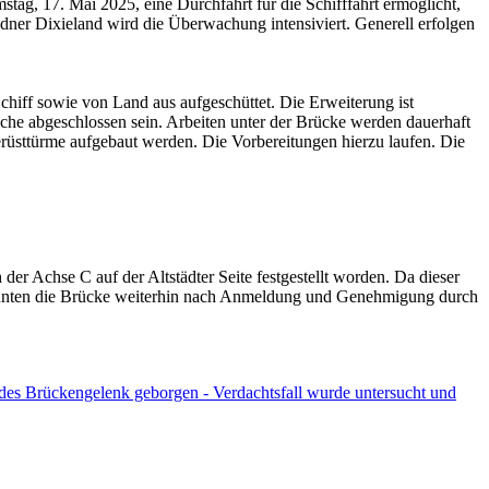
tag, 17. Mai 2025, eine Durchfahrt für die Schifffahrt ermöglicht,
sdner Dixieland wird die Überwachung intensiviert. Generell erfolgen
chiff sowie von Land aus aufgeschüttet. Die Erweiterung ist
he abgeschlossen sein. Arbeiten unter der Brücke werden dauerhaft
rüsttürme aufgebaut werden. Die Vorbereitungen hierzu laufen. Die
er Achse C auf der Altstädter Seite festgestellt worden. Da dieser
fe konnten die Brücke weiterhin nach Anmeldung und Genehmigung durch
ndes Brückengelenk geborgen - Verdachtsfall wurde untersucht und