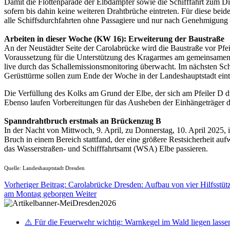
Damit die Flottenparade der Elbdampfer sowie die Schifffahrt zum Dix
sofern bis dahin keine weiteren Drahtbrüche eintreten. Für diese bei
alle Schiffsdurchfahrten ohne Passagiere und nur nach Genehmigung
Arbeiten in dieser Woche (KW 16): Erweiterung der Baustraße
An der Neustädter Seite der Carolabrücke wird die Baustraße vor Pfei
Voraussetzung für die Unterstützung des Kragarmes am gemeinsamen 
live durch das Schallemissionsmonitoring überwacht. Im nächsten Sc
Gerüsttürme sollen zum Ende der Woche in der Landeshauptstadt eint
Die Verfüllung des Kolks am Grund der Elbe, der sich am Pfeiler D du
Ebenso laufen Vorbereitungen für das Ausheben der Einhängeträger 
Spanndrahtbruch erstmals an Brückenzug B
In der Nacht von Mittwoch, 9. April, zu Donnerstag, 10. April 2025, 
Bruch in einem Bereich stattfand, der eine größere Restsicherheit a
das Wasserstraßen- und Schifffahrtsamt (WSA) Elbe passieren.
Quelle: Landeshauptstadt Dresden
Vorheriger Beitrag: Carolabrücke Dresden: Aufbau von vier Hilfsstüt
am Montag geborgen
Weiter
⚠️ Für die Feuerwehr wichtig: Warnkegel im Wald liegen lasse