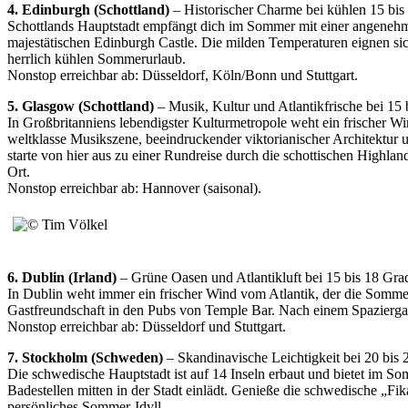
4. Edinburgh (Schottland)
– Historischer Charme bei kühlen 15 bis
Schottlands Hauptstadt empfängt dich im Sommer mit einer angenehme
majestätischen Edinburgh Castle. Die milden Temperaturen eignen sich
herrlich kühlen Sommerurlaub.
Nonstop erreichbar ab: Düsseldorf, Köln/Bonn und Stuttgart.
5. Glasgow (Schottland)
– Musik, Kultur und Atlantikfrische bei 15 
In Großbritanniens lebendigster Kulturmetropole weht ein frischer W
weltklasse Musikszene, beeindruckender viktorianischer Architektur 
starte von hier aus zu einer Rundreise durch die schottischen Highla
Ort.
Nonstop erreichbar ab: Hannover (saisonal).
6. Dublin (Irland)
– Grüne Oasen und Atlantikluft bei 15 bis 18 Gra
In Dublin weht immer ein frischer Wind vom Atlantik, der die Sommerh
Gastfreundschaft in den Pubs von Temple Bar. Nach einem Spaziergang
Nonstop erreichbar ab: Düsseldorf und Stuttgart.
7. Stockholm (Schweden)
– Skandinavische Leichtigkeit bei 20 bis
Die schwedische Hauptstadt ist auf 14 Inseln erbaut und bietet im So
Badestellen mitten in der Stadt einlädt. Genieße die schwedische „Fik
persönliches Sommer-Idyll.