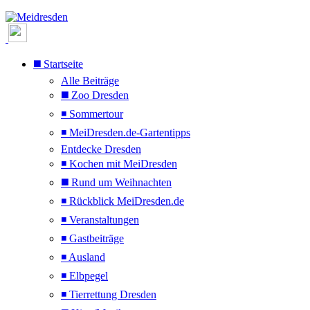
◼️ Startseite
Alle Beiträge
◼️ Zoo Dresden
◾ Sommertour
◾ MeiDresden.de-Gartentipps
Entdecke Dresden
◾ Kochen mit MeiDresden
◼️ Rund um Weihnachten
◾ Rückblick MeiDresden.de
◾ Veranstaltungen
◾ Gastbeiträge
◾ Ausland
◾ Elbpegel
◾ Tierrettung Dresden