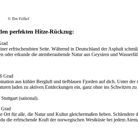
© Tim Völkel
 den perfekten Hitze-Rückzug:
Grad
einer erfrischendsten Seite. Während in Deutschland der Asphalt schmi
 oder erkunde die atemberaubende Natur aus Geysiren und Wasserfällen 
16 Grad
ination aus kühler Bergluft und tiefblauen Fjorden auf dich. Unter de
turen laden zu aktiven Entdeckungen ein, ganz ohne ins Schwitzen zu g
tuttgart (saisonal).
6 Grad
 Ort für alle, die Natur und Kultur gleichermaßen lieben. Schlendere d
 du die erfrischende Kraft der norwegischen Westküste bei jedem Atemz