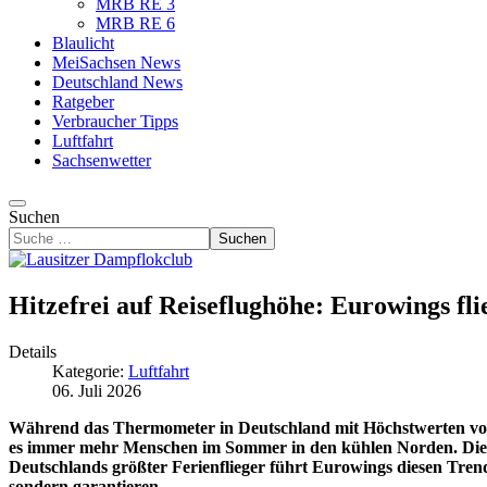
MRB RE 3
MRB RE 6
Blaulicht
MeiSachsen News
Deutschland News
Ratgeber
Verbraucher Tipps
Luftfahrt
Sachsenwetter
Suchen
Suchen
Hitzefrei auf Reiseflughöhe: Eurowings f
Details
Kategorie:
Luftfahrt
06. Juli 2026
Während das Thermometer in Deutschland mit Höchstwerten von 
es immer mehr Menschen im Sommer in den kühlen Norden. Dieser
Deutschlands größter Ferienflieger führt Eurowings diesen Tren
sondern garantieren.