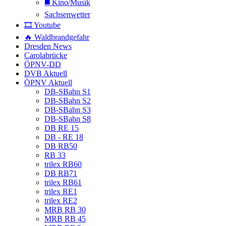
◼️ Kino/Musik
Sachsenwetter
🎞️ Youtube
🔥 Waldbrandgefahr
Dresden News
Carolabrücke
ÖPNV-DD
DVB Aktuell
ÖPNV Aktuell
DB-SBahn S1
DB-SBahn S2
DB-SBahn S3
DB-SBahn S8
DB RE 15
DB - RE 18
DB RB50
RB 33
trilex RB60
DB RB71
trilex RB61
trilex RE1
trilex RE2
MRB RB 30
MRB RB 45