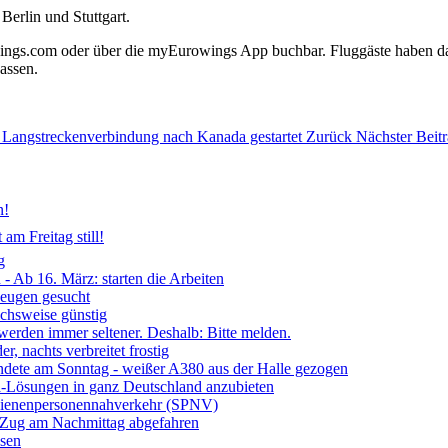
erlin und Stuttgart.
ngs.com oder über die myEurowings App buchbar. Fluggäste haben dabei
assen.
e Langstreckenverbindung nach Kanada gestartet
Zurück
Nächster Beitr
n!
am Freitag still!
g
- Ab 16. März: starten die Arbeiten
Zeugen gesucht
ichsweise günstig
 werden immer seltener. Deshalb: Bitte melden.
, nachts verbreitet frostig
ndete am Sonntag - weißer A380 aus der Halle gezogen
ia-Lösungen in ganz Deutschland anzubieten
chienenpersonennahverkehr (SPNV)
- Zug am Nachmittag abgefahren
ssen