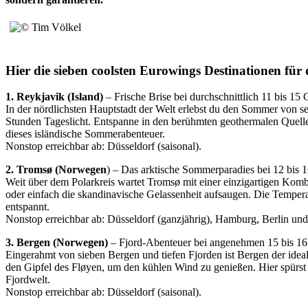
Hier die sieben coolsten Eurowings Destinationen für
1. Reykjavik (Island)
– Frische Brise bei durchschnittlich 11 bis 15 
In der nördlichsten Hauptstadt der Welt erlebst du den Sommer von s
Stunden Tageslicht. Entspanne in den berühmten geothermalen Quellen
dieses isländische Sommerabenteuer.
Nonstop erreichbar ab: Düsseldorf (saisonal).
2. Tromsø (Norwegen
) – Das arktische Sommerparadies bei 12 bis 
Weit über dem Polarkreis wartet Tromsø mit einer einzigartigen Komb
oder einfach die skandinavische Gelassenheit aufsaugen. Die Tempera
entspannt.
Nonstop erreichbar ab: Düsseldorf (ganzjährig), Hamburg, Berlin und S
3. Bergen (Norwegen)
– Fjord-Abenteuer bei angenehmen 15 bis 1
Eingerahmt von sieben Bergen und tiefen Fjorden ist Bergen der ideale
den Gipfel des Fløyen, um den kühlen Wind zu genießen. Hier spürst
Fjordwelt.
Nonstop erreichbar ab: Düsseldorf (saisonal).