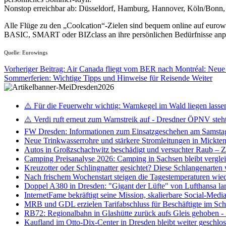
Nonstop erreichbar ab: Düsseldorf, Hamburg, Hannover, Köln/Bonn, B
Alle Flüge zu den „Coolcation“-Zielen sind bequem online auf eurowi
BASIC, SMART oder BIZclass an ihre persönlichen Bedürfnisse anp
Quelle: Eurowings
Vorheriger Beitrag: Air Canada fliegt vom BER nach Montréal: Neu
Sommerferien: Wichtige Tipps und Hinweise für Reisende
Weiter
⚠️ Für die Feuerwehr wichtig: Warnkegel im Wald liegen lasse
⚠️ Verdi ruft erneut zum Warnstreik auf - Dresdner ÖPNV steht 
FW Dresden: Informationen zum Einsatzgeschehen am Samsta
Neue Trinkwasserrohre und stärkere Stromleitungen in Mickten 
Autos in Großzschachwitz beschädigt und versuchter Raub – 
Camping Preisanalyse 2026: Camping in Sachsen bleibt vergle
Kreuzotter oder Schlingnatter gesichtet? Diese Schlangenarten
Nach frischem Wochenstart steigen die Tagestemperaturen wieder
Doppel A380 in Dresden: "Gigant der Lüfte" von Lufthansa la
InternetFame bekräftigt seine Mission, skalierbare Social-Med
MRB und GDL erzielen Tarifabschluss für Beschäftigte im S
RB72: Regionalbahn in Glashütte zurück aufs Gleis gehoben 
Kaufland im Otto-Dix-Center in Dresden bleibt weiter geschlo