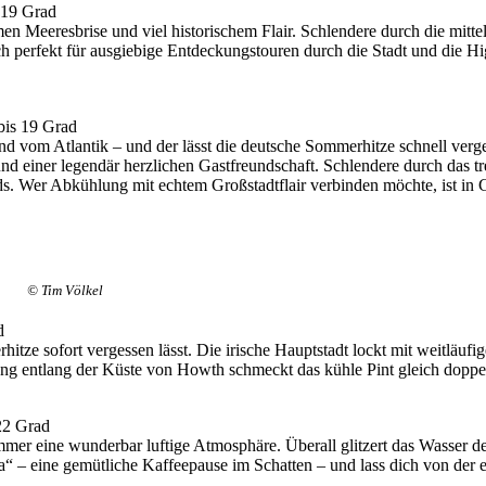
 19 Grad
n Meeresbrise und viel historischem Flair. Schlendere durch die mitt
 perfekt für ausgiebige Entdeckungstouren durch die Stadt und die High
bis 19 Grad
ind vom Atlantik – und der lässt die deutsche Sommerhitze schnell verg
und einer legendär herzlichen Gastfreundschaft. Schlendere durch das 
nds. Wer Abkühlung mit echtem Großstadtflair verbinden möchte, ist in
© Tim Völkel
d
itze sofort vergessen lässt. Die irische Hauptstadt lockt mit weitläuf
 entlang der Küste von Howth schmeckt das kühle Pint gleich doppelt 
 22 Grad
mmer eine wunderbar luftige Atmosphäre. Überall glitzert das Wasser de
a“ – eine gemütliche Kaffeepause im Schatten – und lass dich von der e