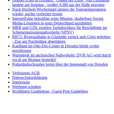
Doppel A380 in Dresden: "Gigant der Lüfte" von Lufthansa
landete am Sonntag - weißer A380 aus der Halle gezogen
Nach frischem Wochenstart steigen die Tagestemperaturen
wieder, nachts verbreitet frostig
InternetFame bekräftigt seine Mission, skalierbare Social-
Media-Lösungen in ganz Deutschland anzubieten
MRB und GDL erzielen Tarifabschluss für Beschäftigte im
Schienenpersonennahverkehr (SPNV)
RB72: Regionalbahn in Glashütte zurück aufs Gleis gehoben
- Zug am Nachmittag abgefahren
Kaufland im Otto-Dix-Center in Dresden bleibt weiter
geschlossen
Warnstreik im sächsischen Nahverkehr: DVB AG wird durch
ver.di am Montag bestreikt!
Polizeihubschrauber kreist über der Innenstadt von Dresden
Verlosungs AGB
Datenschutzerklärung
Impressum
Werbung schalten
Richtlinien Gastbeitrag - Guest Post Guidelines