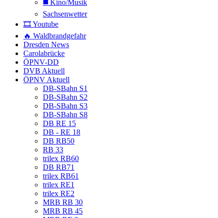
◼️ Kino/Musik
Sachsenwetter
🎞️ Youtube
🔥 Waldbrandgefahr
Dresden News
Carolabrücke
ÖPNV-DD
DVB Aktuell
ÖPNV Aktuell
DB-SBahn S1
DB-SBahn S2
DB-SBahn S3
DB-SBahn S8
DB RE 15
DB - RE 18
DB RB50
RB 33
trilex RB60
DB RB71
trilex RB61
trilex RE1
trilex RE2
MRB RB 30
MRB RB 45