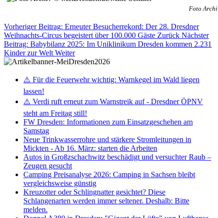
Foto Archi
Vorheriger Beitrag: Erneuter Besucherrekord: Der 28. Dresdner
Weihnachts-Circus begeistert über 100.000 Gäste
Zurück
Nächster
Beitrag: Babybilanz 2025: Im Uniklinikum Dresden kommen 2.231
Kinder zur Welt
Weiter
⚠️ Für die Feuerwehr wichtig: Warnkegel im Wald liegen
lassen!
⚠️ Verdi ruft erneut zum Warnstreik auf - Dresdner ÖPNV
steht am Freitag still!
FW Dresden: Informationen zum Einsatzgeschehen am
Samstag
Neue Trinkwasserrohre und stärkere Stromleitungen in
Mickten - Ab 16. März: starten die Arbeiten
Autos in Großzschachwitz beschädigt und versuchter Raub –
Zeugen gesucht
Camping Preisanalyse 2026: Camping in Sachsen bleibt
vergleichsweise günstig
Kreuzotter oder Schlingnatter gesichtet? Diese
Schlangenarten werden immer seltener. Deshalb: Bitte
melden.