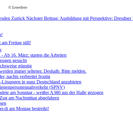
© Leserfoto
resden
Zurück
Nächster Beitrag: Ausbildung mit Perspektive: Dresdner
n!
am Freitag still!
g
- Ab 16. März: starten die Arbeiten
Zeugen gesucht
ichsweise günstig
 werden immer seltener. Deshalb: Bitte melden.
, nachts verbreitet frostig
ia-Lösungen in ganz Deutschland anzubieten
chienenpersonennahverkehr (SPNV)
ndete am Sonntag - weißer A380 aus der Halle gezogen
- Zug am Nachmittag abgefahren
ssen
r.di am Montag bestreikt!