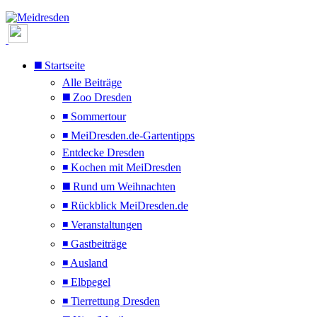
◼️ Startseite
Alle Beiträge
◼️ Zoo Dresden
◾ Sommertour
◾ MeiDresden.de-Gartentipps
Entdecke Dresden
◾ Kochen mit MeiDresden
◼️ Rund um Weihnachten
◾ Rückblick MeiDresden.de
◾ Veranstaltungen
◾ Gastbeiträge
◾ Ausland
◾ Elbpegel
◾ Tierrettung Dresden