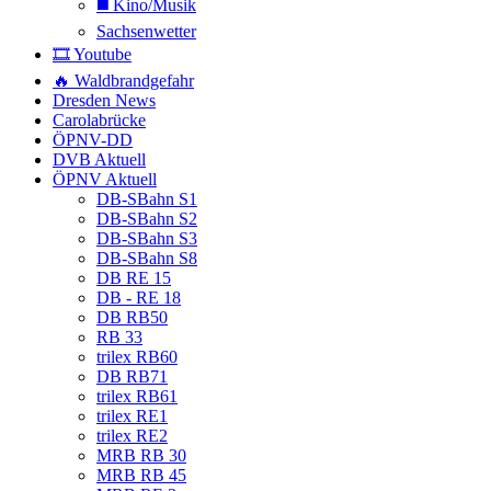
◼️ Kino/Musik
Sachsenwetter
🎞️ Youtube
🔥 Waldbrandgefahr
Dresden News
Carolabrücke
ÖPNV-DD
DVB Aktuell
ÖPNV Aktuell
DB-SBahn S1
DB-SBahn S2
DB-SBahn S3
DB-SBahn S8
DB RE 15
DB - RE 18
DB RB50
RB 33
trilex RB60
DB RB71
trilex RB61
trilex RE1
trilex RE2
MRB RB 30
MRB RB 45