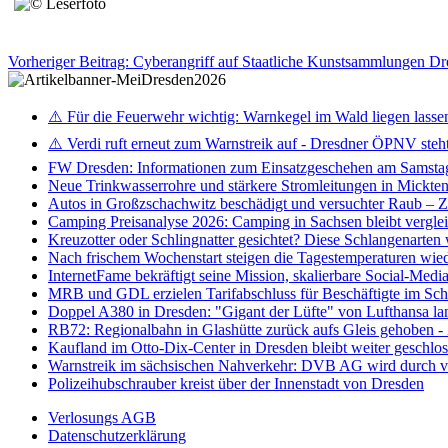
Vorheriger Beitrag: Cyberangriff auf Staatliche Kunstsammlungen D
⚠️ Für die Feuerwehr wichtig: Warnkegel im Wald liegen lasse
⚠️ Verdi ruft erneut zum Warnstreik auf - Dresdner ÖPNV steht 
FW Dresden: Informationen zum Einsatzgeschehen am Samsta
Neue Trinkwasserrohre und stärkere Stromleitungen in Mickten 
Autos in Großzschachwitz beschädigt und versuchter Raub – 
Camping Preisanalyse 2026: Camping in Sachsen bleibt vergle
Kreuzotter oder Schlingnatter gesichtet? Diese Schlangenarten
Nach frischem Wochenstart steigen die Tagestemperaturen wieder
InternetFame bekräftigt seine Mission, skalierbare Social-Med
MRB und GDL erzielen Tarifabschluss für Beschäftigte im S
Doppel A380 in Dresden: "Gigant der Lüfte" von Lufthansa la
RB72: Regionalbahn in Glashütte zurück aufs Gleis gehoben 
Kaufland im Otto-Dix-Center in Dresden bleibt weiter geschlo
Warnstreik im sächsischen Nahverkehr: DVB AG wird durch ve
Polizeihubschrauber kreist über der Innenstadt von Dresden
Verlosungs AGB
Datenschutzerklärung