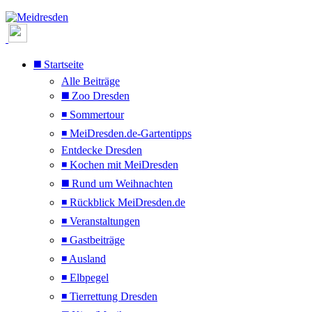
◼️ Startseite
Alle Beiträge
◼️ Zoo Dresden
◾ Sommertour
◾ MeiDresden.de-Gartentipps
Entdecke Dresden
◾ Kochen mit MeiDresden
◼️ Rund um Weihnachten
◾ Rückblick MeiDresden.de
◾ Veranstaltungen
◾ Gastbeiträge
◾ Ausland
◾ Elbpegel
◾ Tierrettung Dresden