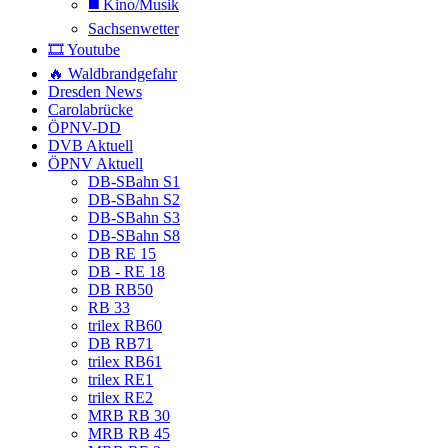
◼️ Kino/Musik
Sachsenwetter
🎞️ Youtube
🔥 Waldbrandgefahr
Dresden News
Carolabrücke
ÖPNV-DD
DVB Aktuell
ÖPNV Aktuell
DB-SBahn S1
DB-SBahn S2
DB-SBahn S3
DB-SBahn S8
DB RE 15
DB - RE 18
DB RB50
RB 33
trilex RB60
DB RB71
trilex RB61
trilex RE1
trilex RE2
MRB RB 30
MRB RB 45