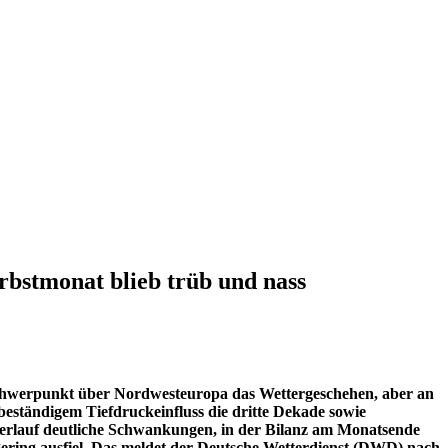
bstmonat blieb trüb und nass
Schwerpunkt über Nordwesteuropa das Wettergeschehen, aber an
beständigem Tiefdruckeinfluss die dritte Dekade sowie
sverlauf deutliche Schwankungen, in der Bilanz am Monatsende
ering ausfiel. Das meldet der Deutsche Wetterdienst (DWD) nach