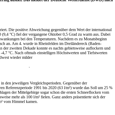
riert. Die positive Abweichung gegenüber dem Wert der international
0 (9,4 °C) fiel der vergangene Oktober 0,5 Grad zu warm aus. Dabei
 Schwankungen bei den Temperaturen. Nachdem es zu Monatsbeginn
e rasch an. Am 4. wurde in Rheinfelden im Dreiländereck (Baden-
 der zweiten Dekade konnte es nachts gebietsweise auflockern und
 -4,7 °C. Nach oftmals einstelligen Höchstwerten und Tiefstwerten
dwest wieder milder
.
 in den jeweiligen Vergleichsperioden. Gegenüber der
teren Referenzperiode 1991 bis 2020 (63 l/m²) wurde das Soll um 25 %
ochlagen der Mittelgebirge sogar schon die ersten Schneeflocken vom
eise mehr als 100 l/m² fielen. Ganz anders präsentierte sich der
 l/m² vom Himmel kamen.