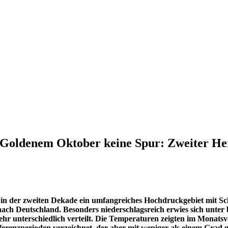
 Goldenem Oktober keine Spur: Zweiter Her
 in der zweiten Dekade ein umfangreiches Hochdruckgebiet mit 
nach Deutschland. Besonders niederschlagsreich erwies sich unter 
ehr unterschiedlich verteilt. Die Temperaturen zeigten im Monat
enzperioden verzeichnet, der aber mit weniger als einem Grad g