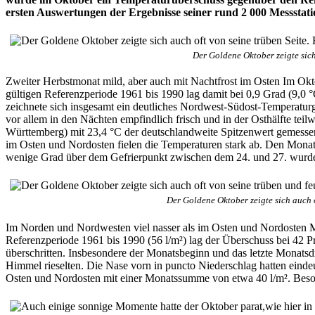
ersten Auswertungen der Ergebnisse seiner rund 2 000 Messstati
Der Goldene Oktober zeigte sich
Zweiter Herbstmonat mild, aber auch mit Nachtfrost im Osten Im Okto
gültigen Referenzperiode 1961 bis 1990 lag damit bei 0,9 Grad (9,0 
zeichnete sich insgesamt ein deutliches Nordwest-Südost-Temperatu
vor allem in den Nächten empfindlich frisch und in der Osthälfte teil
Württemberg) mit 23,4 °C der deutschlandweite Spitzenwert gemess
im Osten und Nordosten fielen die Temperaturen stark ab. Den Monats
wenige Grad über dem Gefrierpunkt zwischen dem 24. und 27. wurd
Der Goldene Oktober zeigte sich auch 
Im Norden und Nordwesten viel nasser als im Osten und Nordosten Mit
Referenzperiode 1961 bis 1990 (56 l/m²) lag der Überschuss bei 42 Pr
überschritten. Insbesondere der Monatsbeginn und das letzte Monatsdr
Himmel rieselten. Die Nase vorn in puncto Niederschlag hatten eindeu
Osten und Nordosten mit einer Monatssumme von etwa 40 l/m². Beson