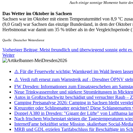
Auch einige sonnige Momente hatte der
Das Wetter im Oktober in Sachsen
Sachsen war im Oktober mit einem Temperaturmittel von 8,9 °C zusa
(9,0 Grad) war Sachsen das einzige Bundesland, in dem der Oktober 
Herbstmonat war damit um 35 % trüber als in der Vergleichsperiode (1
Quelle: Deutscher Wetterdienst
Vorheriger Beitrag: Meist freundlich und überwiegend sonnig geht e
Weiter
⚠️ Für die Feuerwehr wichtig: Warnkegel im Wald liegen lasse
⚠️ Verdi ruft erneut zum Warnstreik auf - Dresdner ÖPNV steht 
FW Dresden: Informationen zum Einsatzgeschehen am Samsta
Neue Trinkwasserrohre und stärkere Stromleitungen in Mickten 
Autos in Großzschachwitz beschädigt und versuchter Raub – 
Camping Preisanalyse 2026: Camping in Sachsen bleibt vergle
Kreuzotter oder Schlingnatter gesichtet? Diese Schlangenarten
Doppel A380 in Dresden: "Gigant der Lüfte" von Lufthansa la
Nach frischem Wochenstart steigen die Tagestemperaturen wieder
InternetFame bekräftigt seine Mission, skalierbare Social-Med
MRB und GDL erzielen Tarifabschluss für Beschäftigte im S