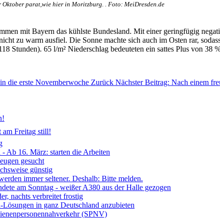
 Oktober parat,wie hier in Moritzburg. . Foto: MeiDresden.de
mmen mit Bayern das kühlste Bundesland. Mit einer geringfügig negat
nicht zu warm ausfiel. Die Sonne machte sich auch im Osten rar, sodas
18 Stunden). 65 l/m² Niederschlag bedeuteten ein sattes Plus von 38 %
s in die erste Novemberwoche
Zurück
Nächster Beitrag: Nach einem fre
n!
am Freitag still!
g
- Ab 16. März: starten die Arbeiten
Zeugen gesucht
ichsweise günstig
 werden immer seltener. Deshalb: Bitte melden.
ndete am Sonntag - weißer A380 aus der Halle gezogen
, nachts verbreitet frostig
ia-Lösungen in ganz Deutschland anzubieten
chienenpersonennahverkehr (SPNV)