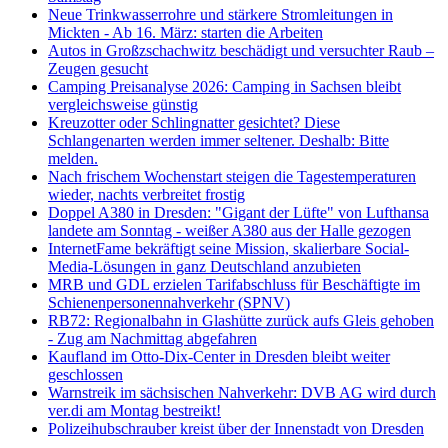
Neue Trinkwasserrohre und stärkere Stromleitungen in
Mickten - Ab 16. März: starten die Arbeiten
Autos in Großzschachwitz beschädigt und versuchter Raub –
Zeugen gesucht
Camping Preisanalyse 2026: Camping in Sachsen bleibt
vergleichsweise günstig
Kreuzotter oder Schlingnatter gesichtet? Diese
Schlangenarten werden immer seltener. Deshalb: Bitte
melden.
Nach frischem Wochenstart steigen die Tagestemperaturen
wieder, nachts verbreitet frostig
Doppel A380 in Dresden: "Gigant der Lüfte" von Lufthansa
landete am Sonntag - weißer A380 aus der Halle gezogen
InternetFame bekräftigt seine Mission, skalierbare Social-
Media-Lösungen in ganz Deutschland anzubieten
MRB und GDL erzielen Tarifabschluss für Beschäftigte im
Schienenpersonennahverkehr (SPNV)
RB72: Regionalbahn in Glashütte zurück aufs Gleis gehoben
- Zug am Nachmittag abgefahren
Kaufland im Otto-Dix-Center in Dresden bleibt weiter
geschlossen
Warnstreik im sächsischen Nahverkehr: DVB AG wird durch
ver.di am Montag bestreikt!
Polizeihubschrauber kreist über der Innenstadt von Dresden