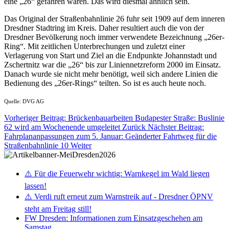
eine „26“ gefahren wären. Das wird diesmal ähnlich sein.
Das Original der Straßenbahnlinie 26 fuhr seit 1909 auf dem inneren
Dresdner Stadtring im Kreis. Daher resultiert auch die von der
Dresdner Bevölkerung noch immer verwendete Bezeichnung „26er-
Ring“. Mit zeitlichen Unterbrechungen und zuletzt einer
Verlagerung von Start und Ziel an die Endpunkte Johannstadt und
Zschertnitz war die „26“ bis zur Liniennetzreform 2000 im Einsatz.
Danach wurde sie nicht mehr benötigt, weil sich andere Linien die
Bedienung des „26er-Rings“ teilten. So ist es auch heute noch.
Quelle: DVG AG
Vorheriger Beitrag: Brückenbauarbeiten Budapester Straße: Buslinie
62 wird am Wochenende umgeleitet
Zurück
Nächster Beitrag:
Fahrplananpassungen zum 5. Januar: Geänderter Fahrtweg für die
Straßenbahnlinie 10
Weiter
⚠️ Für die Feuerwehr wichtig: Warnkegel im Wald liegen
lassen!
⚠️ Verdi ruft erneut zum Warnstreik auf - Dresdner ÖPNV
steht am Freitag still!
FW Dresden: Informationen zum Einsatzgeschehen am
Samstag