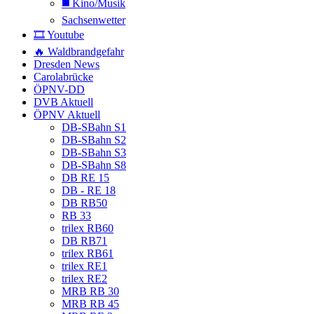
◼️ Kino/Musik
Sachsenwetter
🎞️ Youtube
🔥 Waldbrandgefahr
Dresden News
Carolabrücke
ÖPNV-DD
DVB Aktuell
ÖPNV Aktuell
DB-SBahn S1
DB-SBahn S2
DB-SBahn S3
DB-SBahn S8
DB RE 15
DB - RE 18
DB RB50
RB 33
trilex RB60
DB RB71
trilex RB61
trilex RE1
trilex RE2
MRB RB 30
MRB RB 45