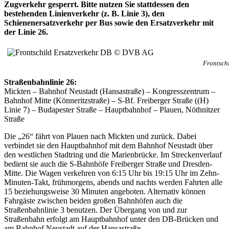
Zugverkehr gesperrt. Bitte nutzen Sie stattdessen den
bestehenden Linienverkehr (z. B. Linie 3), den
Schienenersatzverkehr per Bus sowie den Ersatzverkehr mit
der Linie 26.
Frontsch
Straßenbahnlinie 26:
Mickten – Bahnhof Neustadt (Hansastraße) – Kongresszentrum –
Bahnhof Mitte (Könneritzstraße) – S-Bf. Freiberger Straße ((H)
Linie 7) – Budapester Straße – Hauptbahnhof – Plauen, Nöthnitzer
Straße
Die „26“ fährt von Plauen nach Mickten und zurück. Dabei
verbindet sie den Hauptbahnhof mit dem Bahnhof Neustadt über
den westlichen Stadtring und die Marienbrücke. Im Streckenverlauf
bedient sie auch die S-Bahnhöfe Freiberger Straße und Dresden-
Mitte. Die Wagen verkehren von 6:15 Uhr bis 19:15 Uhr im Zehn-
Minuten-Takt, frühmorgens, abends und nachts werden Fahrten alle
15 beziehungsweise 30 Minuten angeboten. Alternativ können
Fahrgäste zwischen beiden großen Bahnhöfen auch die
Straßenbahnlinie 3 benutzen. Der Übergang von und zur
Straßenbahn erfolgt am Hauptbahnhof unter den DB-Brücken und
am Bahnhof Neustadt auf der Hansastraße.