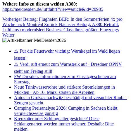
Weitere Infos zu diesem weißen A380:
https://meidresden.de/luftfahrt?view=article&id=20985
Vorheriger Beitrag: Flughafen BER: In den Sommerferien 4x pro
Woche nach Montréal
Zurück
Nächster Beitrag: A380-Retrofit:
Lufthansa modernisiert Business Class ihres größten Flugzeugs
Weiter
⚠️ Für die Feuerwehr wichtig: Warnkegel im Wald liegen
lassen!
⚠️ Verdi ruft erneut zum Warnstreik auf - Dresdner ÖPNV
steht am Freitag still!
FW Dresden: Informationen zum Einsatzgeschehen am
Samstag
Neue Trinkwasserrohre und stärkere Stromleitungen in
Mickten - Ab 16. März: starten die Arbeiten
Autos in Großzschachwitz beschädigt und versuchter Raub –
Zeugen gesucht
Camping Preisanalyse 2026: Camping in Sachsen bleibt
vergleichsweise günstig
Kreuzotter oder Schlingnatter gesichtet? Diese
Schlangenarten werden immer seltener. Deshalb: Bitte
melden.