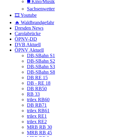
◼️ Kino/Musik
Sachsenwetter
🎞️ Youtube
🔥 Waldbrandgefahr
Dresden News
Carolabrücke
ÖPNV-DD
DVB Aktuell
ÖPNV Aktuell
DB-SBahn S1
DB-SBahn S2
DB-SBahn S3
DB-SBahn S8
DB RE 15
DB - RE 18
DB RB50
RB 33
trilex RB60
DB RB71
trilex RB61
trilex RE1
trilex RE2
MRB RB 30
MRB RB 45