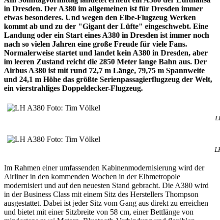
in Dresden. Der A380 im allgemeinen ist für Dresden immer
etwas besonderes. Und wegen den Elbe-Flugzeug Werken
kommt ab und zu der "Gigant der Lüfte" eingeschwebt. Eine
Landung oder ein Start eines A380 in Dresden ist immer noch
nach so vielen Jahren eine große Freude für viele Fans.
Normalerweise startet und landet kein A380 in Dresden, aber
im leeren Zustand reicht die 2850 Meter lange Bahn aus. Der
Airbus A380 ist mit rund 72,7 m Länge, 79,75 m Spannweite
und 24,1 m Höhe das größte Serienpassagierflugzeug der Welt,
ein vierstrahliges Doppeldecker-Flugzeug.
L
L
Im Rahmen einer umfassenden Kabinenmodernisierung wird der
Airliner in den kommenden Wochen in der Elbmetropole
modernisiert und auf den neuesten Stand gebracht. Die A380 wird
in der Business Class mit einem Sitz des Herstellers Thompson
ausgestattet. Dabei ist jeder Sitz vom Gang aus direkt zu erreichen
und bietet mit einer Sitzbreite von 58 cm, einer Bettlänge von