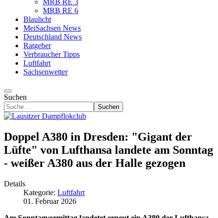
MRB RE 3
MRB RE 6
Blaulicht
MeiSachsen News
Deutschland News
Ratgeber
Verbraucher Tipps
Luftfahrt
Sachsenwetter
Suchen
Suchen
Doppel A380 in Dresden: "Gigant der
Lüfte" von Lufthansa landete am Sonntag
- weißer A380 aus der Halle gezogen
Details
Kategorie:
Luftfahrt
01. Februar 2026
Am Sonntagvormittag landetet erneut ein A380 der Lufthansa