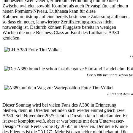
mindestens zwei Metern, Bluetooth-Verbindung und flexiblen
Zwischenwänden sowohl Komfort als auch Privatsphäre auf einem
neuen Premium-Niveau. Lufthansa kann für diese
Kabinenumrüstung auf eine bereits bestehende Zulassung aufbauen,
so dass ein neuer, langwieriger Zertifizierungsprozess nicht
notwendig ist. Dadurch können Fluggäste bereits in wenigen
Wochen die neue Business Class an Bord des Lufthansa A380
genießen.
L
Der A380 brauchte schon fas
A380 auf dem We
Dieser Sonntag wird bei vielen Fans des A380 in Erinnerung
bleiben, denn in Dresden befinden sich wieder einmal gleich zwei
A380. Seit November 2025 steht in Dresden kein Unbekannter. Er
ist zwar komplett weiß, aber er war bereits mit dem Unterwasser-
Design "Coral Reefs Gone By 2050" in Dresden. Der neue Kunde
des Fliegers ist die "ALG". Mehr ist dazu leider nicht bekannt. Die