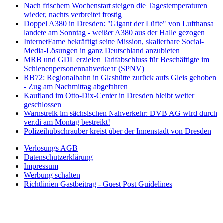
Nach frischem Wochenstart steigen die Tagestemperaturen
wieder, nachts verbreitet frostig
Doppel A380 in Dresden: "Gigant der Lüfte" von Lufthansa
landete am Sonntag - weißer A380 aus der Halle gezogen
InternetFame bekräftigt seine Mission, skalierbare Social-
Media-Lösungen in ganz Deutschland anzubieten
MRB und GDL erzielen Tarifabschluss für Beschäftigte im
Schienenpersonennahverkehr (SPNV)
RB72: Regionalbahn in Glashütte zurück aufs Gleis gehoben
- Zug am Nachmittag abgefahren
Kaufland im Otto-Dix-Center in Dresden bleibt weiter
geschlossen
Warnstreik im sächsischen Nahverkehr: DVB AG wird durch
ver.di am Montag bestreikt!
Polizeihubschrauber kreist über der Innenstadt von Dresden
Verlosungs AGB
Datenschutzerklärung
Impressum
Werbung schalten
Richtlinien Gastbeitrag - Guest Post Guidelines