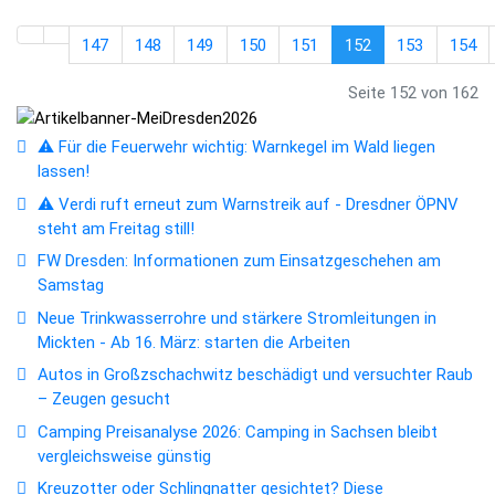
147
148
149
150
151
152
153
154
Seite 152 von 162
⚠️ Für die Feuerwehr wichtig: Warnkegel im Wald liegen
lassen!
⚠️ Verdi ruft erneut zum Warnstreik auf - Dresdner ÖPNV
steht am Freitag still!
FW Dresden: Informationen zum Einsatzgeschehen am
Samstag
Neue Trinkwasserrohre und stärkere Stromleitungen in
Mickten - Ab 16. März: starten die Arbeiten
Autos in Großzschachwitz beschädigt und versuchter Raub
– Zeugen gesucht
Camping Preisanalyse 2026: Camping in Sachsen bleibt
vergleichsweise günstig
Kreuzotter oder Schlingnatter gesichtet? Diese