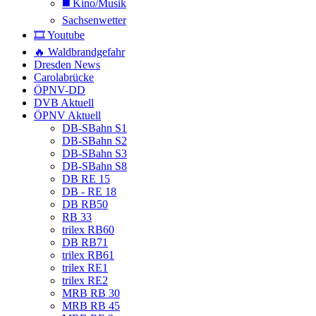
◼️ Kino/Musik
Sachsenwetter
🎞️ Youtube
🔥 Waldbrandgefahr
Dresden News
Carolabrücke
ÖPNV-DD
DVB Aktuell
ÖPNV Aktuell
DB-SBahn S1
DB-SBahn S2
DB-SBahn S3
DB-SBahn S8
DB RE 15
DB - RE 18
DB RB50
RB 33
trilex RB60
DB RB71
trilex RB61
trilex RE1
trilex RE2
MRB RB 30
MRB RB 45