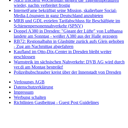
Nach frischem Wochenstart steigen die Tagestemperaturen
wieder, nachts verbreitet frostig
InternetFame bekräftigt seine Mission, skalierbare Social-
Media-Lösungen in ganz Deutschland anzubieten
MRB und GDL erzielen Tarifabschluss für Beschäftigte im
Schienenpersonennahverkehr (SPNV)
Doppel A380 in Dresden: "Gigant der Lüfte" von Lufthansa
landete am Sonntag - weißer A380 aus der Halle gezogen
RB72: Regionalbahn in Glashütte zurück aufs Gleis gehoben
- Zug am Nachmittag abgefahren
Kaufland im Otto-Dix-Center in Dresden bleibt weiter
geschlossen
Warnstreik im sächsischen Nahverkehr: DVB AG wird durch
ver.di am Montag bestreikt!
Polizeihubschrauber kreist über der Innenstadt von Dresden
Verlosungs AGB
Datenschutzerklärung
Impressum
Werbung schalten
Richtlinien Gastbeitrag - Guest Post Guidelines