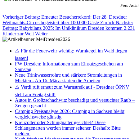
Foto Archi
Vorheriger Beitrag: Erneuter Besucherrekord: Der 28. Dresdner
Weihnachts-Circus begeistert über 100.000 Gäste
Zurück
Nächster
Beitrag: Babybilanz 2025: Im Uniklinikum Dresden kommen 2.231
Kinder zur Welt
Weiter
⚠️ Für die Feuerwehr wichtig: Warnkegel im Wald liegen
lassen!
FW Dresden: Informationen zum Einsatzgeschehen am
Samstag
Neue Trinkwasserrohre und stärkere Stromleitungen in
Mickten - Ab 16. März: starten die Arbeiten
⚠️ Verdi ruft erneut zum Warnstreik auf - Dresdner ÖPNV
steht am Freitag still!
Autos in Großzschachwitz beschädigt und versuchter Raub –
Zeugen gesucht
Camping Preisanalyse 2026: Camping in Sachsen bleibt
vergleichsweise günstig
Kreuzotter oder Schlingnatter gesichtet? Diese
Schlangenarten werden immer seltener. Deshalb: Bitte
melden.