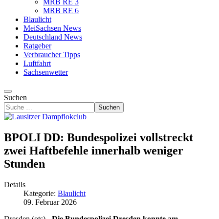
MRB RE 3
MRB RE 6
Blaulicht
MeiSachsen News
Deutschland News
Ratgeber
Verbraucher Tipps
Luftfahrt
Sachsenwetter
Suchen
Suchen
BPOLI DD: Bundespolizei vollstreckt
zwei Haftbefehle innerhalb weniger
Stunden
Details
Kategorie:
Blaulicht
09. Februar 2026
Dresden (ots) -
Die Bundespolizei Dresden konnte am