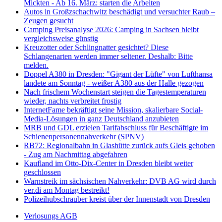
Mickten - Ab 16. März: starten die Arbeiten
Autos in Großzschachwitz beschädigt und versuchter Raub –
Zeugen gesucht
Camping Preisanalyse 2026: Camping in Sachsen bleibt
vergleichsweise günstig
Kreuzotter oder Schlingnatter gesichtet? Diese
Schlangenarten werden immer seltener. Deshalb: Bitte
melden.
Doppel A380 in Dresden: "Gigant der Lüfte" von Lufthansa
landete am Sonntag - weißer A380 aus der Halle gezogen
Nach frischem Wochenstart steigen die Tagestemperaturen
wieder, nachts verbreitet frostig
InternetFame bekräftigt seine Mission, skalierbare Social-
Media-Lösungen in ganz Deutschland anzubieten
MRB und GDL erzielen Tarifabschluss für Beschäftigte im
Schienenpersonennahverkehr (SPNV)
RB72: Regionalbahn in Glashütte zurück aufs Gleis gehoben
- Zug am Nachmittag abgefahren
Kaufland im Otto-Dix-Center in Dresden bleibt weiter
geschlossen
Warnstreik im sächsischen Nahverkehr: DVB AG wird durch
ver.di am Montag bestreikt!
Polizeihubschrauber kreist über der Innenstadt von Dresden
Verlosungs AGB