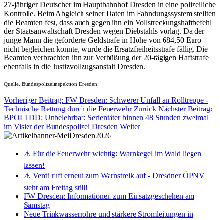
27-jähriger Deutscher im Hauptbahnhof Dresden in eine polizeiliche
Kontrolle. Beim Abgleich seiner Daten im Fahndungssystem stellten
die Beamten fest, dass auch gegen ihn ein Vollstreckungshaftbefehl
der Staatsanwaltschaft Dresden wegen Diebstahls vorlag. Da der
junge Mann die geforderte Geldstrafe in Höhe von 684,50 Euro
nicht begleichen konnte, wurde die Ersatzfreiheitsstrafe fällig. Die
Beamten verbrachten ihn zur Verbüßung der 20-tägigen Haftstrafe
ebenfalls in die Justizvollzugsanstalt Dresden.
Quelle. Bundespolizeiinspektion Dresden
Vorheriger Beitrag: FW Dresden: Schwerer Unfall an Rolltreppe -
Technische Rettung durch die Feuerwehr
Zurück
Nächster Beitrag:
BPOLI DD: Unbelehrbar: Serientäter binnen 48 Stunden zweimal
im Visier der Bundespolizei Dresden
Weiter
⚠️ Für die Feuerwehr wichtig: Warnkegel im Wald liegen
lassen!
⚠️ Verdi ruft erneut zum Warnstreik auf - Dresdner ÖPNV
steht am Freitag still!
FW Dresden: Informationen zum Einsatzgeschehen am
Samstag
Neue Trinkwasserrohre und stärkere Stromleitungen in