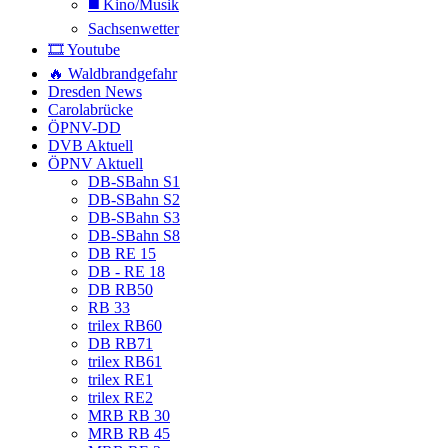
◼️ Kino/Musik
Sachsenwetter
🎞️ Youtube
🔥 Waldbrandgefahr
Dresden News
Carolabrücke
ÖPNV-DD
DVB Aktuell
ÖPNV Aktuell
DB-SBahn S1
DB-SBahn S2
DB-SBahn S3
DB-SBahn S8
DB RE 15
DB - RE 18
DB RB50
RB 33
trilex RB60
DB RB71
trilex RB61
trilex RE1
trilex RE2
MRB RB 30
MRB RB 45