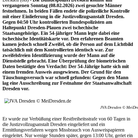
vergangenen Sonntag (08.02.2026) zwei gesuchte Männer
festnehmen. In beiden Fällen endete die polizeiliche Kontrolle
mit einer Einlieferung in die Justizvollzugsanstalt Dresden.
Gegen 04:50 Uhr kontrollierten Bundespolizisten am
Haltepunkt Dresden-Plauen zwei tschechische
Staatsangehörige. Ein 54-jähriger Mann legte dabei eine
tschechische Identitätskarte vor. Den erfahrenen Beamten
kamen jedoch schnell Zweifel, ob die Person auf dem Lichtbild
tatsächlich mit dem Kontrollierten identisch war. Zur
zweifelsfreien Identifizierung wurde der Mann auf die
Dienststelle gebracht. Eine Überprüfung der biometrischen
Daten bestätigte den Verdacht: Der 54-Jährige hatte sich mit
einem fremden Ausweis ausgewiesen. Der Grund für den
Täuschungsversuch war schnell gefunden: Gegen den Mann
lag eine Ausschreibung zur Festnahme der Staatsanwaltschaft
Dresden vor.
JVA Dresden © MeiDr
Er wurde zur Verbüßung einer Restfreiheitsstrafe von 60 Tagen in
die Justizvollzugsanstalt Dresden eingeliefert und ein
Ermittlungsverfahren wegen Missbrauch von Ausweispapieren
eingeleitet. Nur wenige Stunden später, gegen 13:00 Uhr, geriet ein