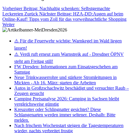
Vorheriger Beitrag: Nachhaltig schenken: Selbstgemachte
Leckereien
Zurück
Nächster Beitrag: HZA-DD:Augen auf beim
Online-Kauf! Tipps vom Zoll für das vorweihnachtliche Shopping
Weiter
⚠️ Für die Feuerwehr wichtig: Warnkegel im Wald liegen
lassen!
⚠️ Verdi ruft erneut zum Warnstreik auf - Dresdner ÖPNV
steht am Freitag still!
FW Dresden: Informationen zum Einsatzgeschehen am
Samstag
Neue Trinkwasserrohre und stärkere Stromleitungen in
Mickten - Ab 16. März: starten die Arbeiten
Autos in Großzschachwitz beschädigt und versuchter Raub –
Zeugen gesucht
Camping Preisanalyse 2026: Camping in Sachsen bleibt
vergleichsweise günstig
Kreuzotter oder Schlingnatter gesichtet? Diese
Schlangenarten werden immer seltener. Deshalb: Bitte
melden.
Nach frischem Wochenstart steigen die Tagestemperaturen
wieder, nachts verbreitet frostig