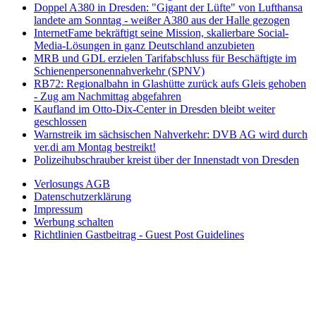
Doppel A380 in Dresden: "Gigant der Lüfte" von Lufthansa
landete am Sonntag - weißer A380 aus der Halle gezogen
InternetFame bekräftigt seine Mission, skalierbare Social-
Media-Lösungen in ganz Deutschland anzubieten
MRB und GDL erzielen Tarifabschluss für Beschäftigte im
Schienenpersonennahverkehr (SPNV)
RB72: Regionalbahn in Glashütte zurück aufs Gleis gehoben
- Zug am Nachmittag abgefahren
Kaufland im Otto-Dix-Center in Dresden bleibt weiter
geschlossen
Warnstreik im sächsischen Nahverkehr: DVB AG wird durch
ver.di am Montag bestreikt!
Polizeihubschrauber kreist über der Innenstadt von Dresden
Verlosungs AGB
Datenschutzerklärung
Impressum
Werbung schalten
Richtlinien Gastbeitrag - Guest Post Guidelines