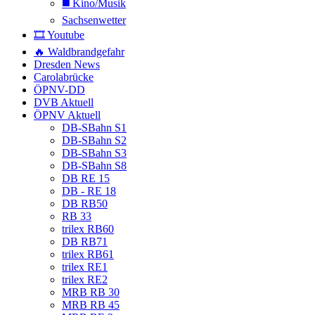
◼️ Kino/Musik
Sachsenwetter
🎞️ Youtube
🔥 Waldbrandgefahr
Dresden News
Carolabrücke
ÖPNV-DD
DVB Aktuell
ÖPNV Aktuell
DB-SBahn S1
DB-SBahn S2
DB-SBahn S3
DB-SBahn S8
DB RE 15
DB - RE 18
DB RB50
RB 33
trilex RB60
DB RB71
trilex RB61
trilex RE1
trilex RE2
MRB RB 30
MRB RB 45