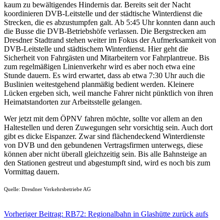
kaum zu bewältigendes Hindernis dar. Bereits seit der Nacht
koordinieren DVB-Leitstelle und der städtische Winterdienst die
Strecken, die es abzustumpfen galt. Ab 5:45 Uhr konnten dann auch
die Busse die DVB-Betriebshöfe verlassen. Die Bergstrecken am
Dresdner Stadtrand stehen weiter im Fokus der Aufmerksamkeit von
DVB-Leitstelle und städtischem Winterdienst. Hier geht die
Sicherheit von Fahrgästen und Mitarbeitern vor Fahrplantreue. Bis
zum regelmäßigen Linienverkehr wird es aber noch etwa eine
Stunde dauern. Es wird erwartet, dass ab etwa 7:30 Uhr auch die
Buslinien weitestgehend planmäßig bedient werden. Kleinere
Lücken ergeben sich, weil manche Fahrer nicht pünktlich von ihren
Heimatstandorten zur Arbeitsstelle gelangen.
Wer jetzt mit dem ÖPNV fahren möchte, sollte vor allem an den
Haltestellen und deren Zuwegungen sehr vorsichtig sein. Auch dort
gibt es dicke Eispanzer. Zwar sind flächendeckend Winterdienste
von DVB und den gebundenen Vertragsfirmen unterwegs, diese
können aber nicht überall gleichzeitig sein. Bis alle Bahnsteige an
den Stationen gestreut und abgestumpft sind, wird es noch bis zum
Vormittag dauern.
Quelle: Dresdner Verkehrsbetriebe AG
Vorheriger Beitrag: RB72: Regionalbahn in Glashütte zurück aufs