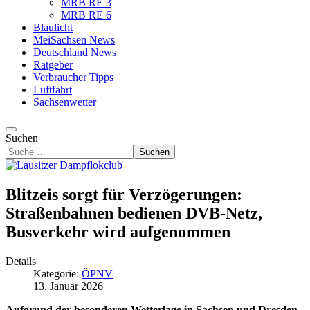
MRB RE 3
MRB RE 6
Blaulicht
MeiSachsen News
Deutschland News
Ratgeber
Verbraucher Tipps
Luftfahrt
Sachsenwetter
Suchen
Suchen
Blitzeis sorgt für Verzögerungen:
Straßenbahnen bedienen DVB-Netz,
Busverkehr wird aufgenommen
Details
Kategorie:
ÖPNV
13. Januar 2026
Aufgrund der besonderen Wetterlage in Sachsen und Dresden