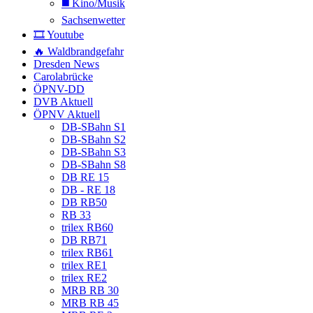
◼️ Kino/Musik
Sachsenwetter
🎞️ Youtube
🔥 Waldbrandgefahr
Dresden News
Carolabrücke
ÖPNV-DD
DVB Aktuell
ÖPNV Aktuell
DB-SBahn S1
DB-SBahn S2
DB-SBahn S3
DB-SBahn S8
DB RE 15
DB - RE 18
DB RB50
RB 33
trilex RB60
DB RB71
trilex RB61
trilex RE1
trilex RE2
MRB RB 30
MRB RB 45