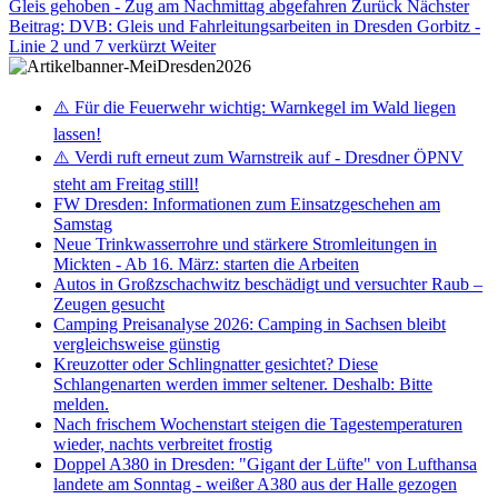
Gleis gehoben - Zug am Nachmittag abgefahren
Zurück
Nächster
Beitrag: DVB: Gleis und Fahrleitungsarbeiten in Dresden Gorbitz -
Linie 2 und 7 verkürzt
Weiter
⚠️ Für die Feuerwehr wichtig: Warnkegel im Wald liegen
lassen!
⚠️ Verdi ruft erneut zum Warnstreik auf - Dresdner ÖPNV
steht am Freitag still!
FW Dresden: Informationen zum Einsatzgeschehen am
Samstag
Neue Trinkwasserrohre und stärkere Stromleitungen in
Mickten - Ab 16. März: starten die Arbeiten
Autos in Großzschachwitz beschädigt und versuchter Raub –
Zeugen gesucht
Camping Preisanalyse 2026: Camping in Sachsen bleibt
vergleichsweise günstig
Kreuzotter oder Schlingnatter gesichtet? Diese
Schlangenarten werden immer seltener. Deshalb: Bitte
melden.
Nach frischem Wochenstart steigen die Tagestemperaturen
wieder, nachts verbreitet frostig
Doppel A380 in Dresden: "Gigant der Lüfte" von Lufthansa
landete am Sonntag - weißer A380 aus der Halle gezogen