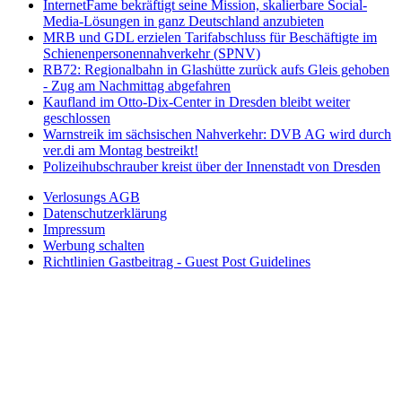
InternetFame bekräftigt seine Mission, skalierbare Social-
Media-Lösungen in ganz Deutschland anzubieten
MRB und GDL erzielen Tarifabschluss für Beschäftigte im
Schienenpersonennahverkehr (SPNV)
RB72: Regionalbahn in Glashütte zurück aufs Gleis gehoben
- Zug am Nachmittag abgefahren
Kaufland im Otto-Dix-Center in Dresden bleibt weiter
geschlossen
Warnstreik im sächsischen Nahverkehr: DVB AG wird durch
ver.di am Montag bestreikt!
Polizeihubschrauber kreist über der Innenstadt von Dresden
Verlosungs AGB
Datenschutzerklärung
Impressum
Werbung schalten
Richtlinien Gastbeitrag - Guest Post Guidelines