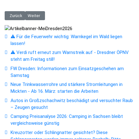
Vorheriger Beitrag: Cyberangriff auf Staatliche Kunstsammlungen Dres
Nächster Beitrag: Ausbildung mit Perspektive: Dresdner Ver
Zurück
Weiter
⚠️ Für die Feuerwehr wichtig: Warnkegel im Wald liegen
lassen!
⚠️ Verdi ruft erneut zum Warnstreik auf - Dresdner ÖPNV
steht am Freitag still!
FW Dresden: Informationen zum Einsatzgeschehen am
Samstag
Neue Trinkwasserrohre und stärkere Stromleitungen in
Mickten - Ab 16. März: starten die Arbeiten
Autos in Großzschachwitz beschädigt und versuchter Raub
– Zeugen gesucht
Camping Preisanalyse 2026: Camping in Sachsen bleibt
vergleichsweise günstig
Kreuzotter oder Schlingnatter gesichtet? Diese