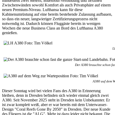
mindestens zwei Metern, Bluetooth-Verbindung und flexiblen
Zwischenwänden sowohl Komfort als auch Privatsphäre auf einem
neuen Premium-Niveau. Lufthansa kann für diese
Kabinenumrüstung auf eine bereits bestehende Zulassung aufbauen,
so dass ein neuer, langwieriger Zertifizierungsprozess nicht
notwendig ist. Dadurch können Fluggäste bereits in wenigen
Wochen die neue Business Class an Bord des Lufthansa A380
genießen.
L
Der A380 brauchte schon fas
A380 auf dem We
Dieser Sonntag wird bei vielen Fans des A380 in Erinnerung
bleiben, denn in Dresden befinden sich wieder einmal gleich zwei
A380. Seit November 2025 steht in Dresden kein Unbekannter. Er
ist zwar komplett weiß, aber er war bereits mit dem Unterwasser-
Design "Coral Reefs Gone By 2050" in Dresden. Der neue Kunde
des Fliegers ist die "ALG". Mehr ist dazu leider nicht bekannt. Die