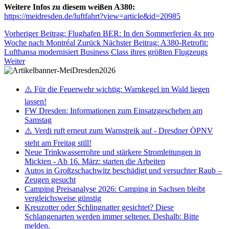
Weitere Infos zu diesem weißen A380:
https://meidresden.de/luftfahrt?view=article&id=20985
Vorheriger Beitrag: Flughafen BER: In den Sommerferien 4x pro
Woche nach Montréal
Zurück
Nächster Beitrag: A380-Retrofit:
Lufthansa modernisiert Business Class ihres größten Flugzeugs
Weiter
⚠️ Für die Feuerwehr wichtig: Warnkegel im Wald liegen
lassen!
FW Dresden: Informationen zum Einsatzgeschehen am
Samstag
⚠️ Verdi ruft erneut zum Warnstreik auf - Dresdner ÖPNV
steht am Freitag still!
Neue Trinkwasserrohre und stärkere Stromleitungen in
Mickten - Ab 16. März: starten die Arbeiten
Autos in Großzschachwitz beschädigt und versuchter Raub –
Zeugen gesucht
Camping Preisanalyse 2026: Camping in Sachsen bleibt
vergleichsweise günstig
Kreuzotter oder Schlingnatter gesichtet? Diese
Schlangenarten werden immer seltener. Deshalb: Bitte
melden.