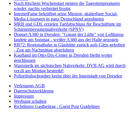
Nach frischem Wochenstart steigen die Tagestemperaturen
wieder, nachts verbreitet frostig
InternetFame bekräftigt seine Mission, skalierbare Social-
Media-Lösungen in ganz Deutschland anzubieten
MRB und GDL erzielen Tarifabschluss für Beschäftigte im
Schienenpersonennahverkehr (SPNV)
Doppel A380 in Dresden: "Gigant der Lüfte" von Lufthansa
landete am Sonntag - weißer A380 aus der Halle gezogen
RB72: Regionalbahn in Glashütte zurück aufs Gleis gehoben
- Zug am Nachmittag abgefahren
Kaufland im Otto-Dix-Center in Dresden bleibt weiter
geschlossen
Warnstreik im sächsischen Nahverkehr: DVB AG wird durch
ver.di am Montag bestreikt!
Polizeihubschrauber kreist über der Innenstadt von Dresden
Verlosungs AGB
Datenschutzerklärung
Impressum
Werbung schalten
Richtlinien Gastbeitrag - Guest Post Guidelines