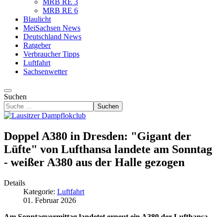
MRB RE 3
MRB RE 6
Blaulicht
MeiSachsen News
Deutschland News
Ratgeber
Verbraucher Tipps
Luftfahrt
Sachsenwetter
Suchen
Suchen
Doppel A380 in Dresden: "Gigant der
Lüfte" von Lufthansa landete am Sonntag
- weißer A380 aus der Halle gezogen
Details
Kategorie:
Luftfahrt
01. Februar 2026
Am Sonntagvormittag landetet erneut ein A380 der Lufthansa