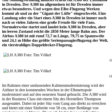
in Dresden. Der A380 im allgemeinen ist für Dresden immer
etwas besonderes. Und wegen den Elbe-Flugzeug Werken
kommt ab und zu der "Gigant der Lüfte" eingeschwebt. Eine
Landung oder ein Start eines A380 in Dresden ist immer noch
nach so vielen Jahren eine große Freude für viele Fans.
Normalerweise startet und landet kein A380 in Dresden, aber
im leeren Zustand reicht die 2850 Meter lange Bahn aus. Der
Airbus A380 ist mit rund 72,7 m Länge, 79,75 m Spannweite
und 24,1 m Höhe das größte Serienpassagierflugzeug der Welt,
ein vierstrahliges Doppeldecker-Flugzeug.
L
L
Im Rahmen einer umfassenden Kabinenmodernisierung wird der
Airliner in den kommenden Wochen in der Elbmetropole
modernisiert und auf den neuesten Stand gebracht. Die A380 wird
in der Business Class mit einem Sitz des Herstellers Thompson
ausgestattet. Dabei ist jeder Sitz vom Gang aus direkt zu erreichen
und bietet mit einer Sitzbreite von 58 cm, einer Bettlänge von