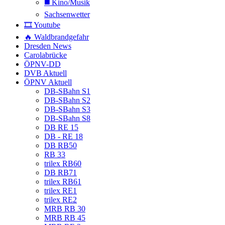
◼️ Kino/Musik
Sachsenwetter
🎞️ Youtube
🔥 Waldbrandgefahr
Dresden News
Carolabrücke
ÖPNV-DD
DVB Aktuell
ÖPNV Aktuell
DB-SBahn S1
DB-SBahn S2
DB-SBahn S3
DB-SBahn S8
DB RE 15
DB - RE 18
DB RB50
RB 33
trilex RB60
DB RB71
trilex RB61
trilex RE1
trilex RE2
MRB RB 30
MRB RB 45