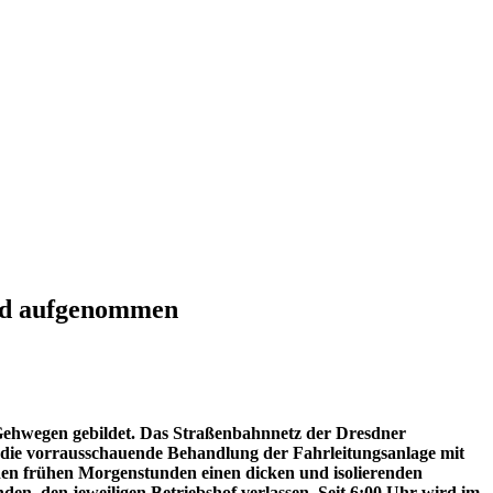
ird aufgenommen
 Gehwegen gebildet. Das Straßenbahnnetz der Dresdner
 die vorrausschauende Behandlung der Fahrleitungsanlage mit
 den frühen Morgenstunden einen dicken und isolierenden
en, den jeweiligen Betriebshof verlassen. Seit 6:00 Uhr wird im