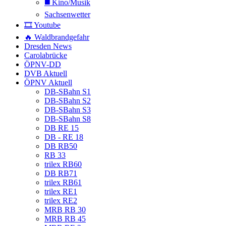
◼️ Kino/Musik
Sachsenwetter
🎞️ Youtube
🔥 Waldbrandgefahr
Dresden News
Carolabrücke
ÖPNV-DD
DVB Aktuell
ÖPNV Aktuell
DB-SBahn S1
DB-SBahn S2
DB-SBahn S3
DB-SBahn S8
DB RE 15
DB - RE 18
DB RB50
RB 33
trilex RB60
DB RB71
trilex RB61
trilex RE1
trilex RE2
MRB RB 30
MRB RB 45