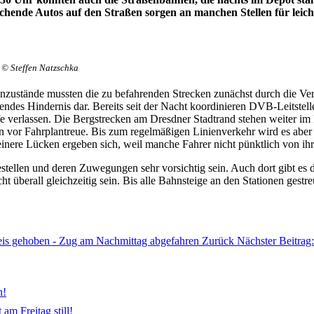
ende Autos auf den Straßen sorgen an manchen Stellen für leicht
© Steffen Natzschka
nzustände mussten die zu befahrenden Strecken zunächst durch die Ve
endes Hindernis dar. Bereits seit der Nacht koordinieren DVB-Leitstell
e verlassen. Die Bergstrecken am Dresdner Stadtrand stehen weiter i
rn vor Fahrplantreue. Bis zum regelmäßigen Linienverkehr wird es aber
nere Lücken ergeben sich, weil manche Fahrer nicht pünktlich von ihre
estellen und deren Zuwegungen sehr vorsichtig sein. Auch dort gibt e
t überall gleichzeitig sein. Bis alle Bahnsteige an den Stationen ges
leis gehoben - Zug am Nachmittag abgefahren
Zurück
Nächster Beitrag
n!
am Freitag still!