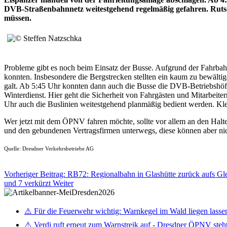
DVB-Straßenbahnnetz weitestgehend regelmäßig gefahren. Rutsch
müssen.
Probleme gibt es noch beim Einsatz der Busse. Aufgrund der Fahrbah
konnten. Insbesondere die Bergstrecken stellten ein kaum zu bewältig
galt. Ab 5:45 Uhr konnten dann auch die Busse die DVB-Betriebshöf
Winterdienst. Hier geht die Sicherheit von Fahrgästen und Mitarbeite
Uhr auch die Buslinien weitestgehend planmäßig bedient werden. Klei
Wer jetzt mit dem ÖPNV fahren möchte, sollte vor allem an den Halt
und den gebundenen Vertragsfirmen unterwegs, diese können aber nich
Quelle: Dresdner Verkehrsbetriebe AG
Vorheriger Beitrag: RB72: Regionalbahn in Glashütte zurück aufs G
und 7 verkürzt
Weiter
⚠️ Für die Feuerwehr wichtig: Warnkegel im Wald liegen lasse
⚠️ Verdi ruft erneut zum Warnstreik auf - Dresdner ÖPNV steht 