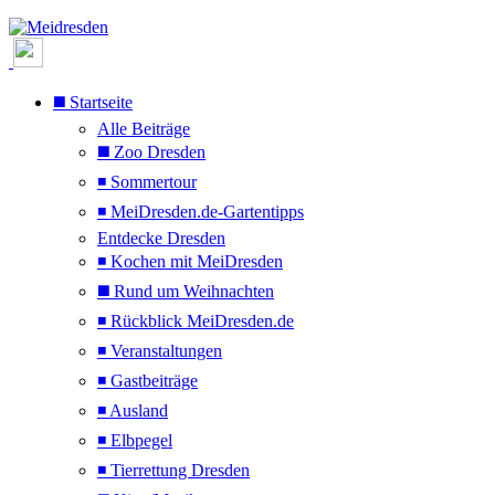
◼️ Startseite
Alle Beiträge
◼️ Zoo Dresden
◾ Sommertour
◾ MeiDresden.de-Gartentipps
Entdecke Dresden
◾ Kochen mit MeiDresden
◼️ Rund um Weihnachten
◾ Rückblick MeiDresden.de
◾ Veranstaltungen
◾ Gastbeiträge
◾ Ausland
◾ Elbpegel
◾ Tierrettung Dresden