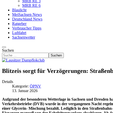
MRB RE 3
MRB RE 6
Blaulicht
MeiSachsen News
Deutschland News
Ratgeber
Verbraucher Tipps
Luftfahrt
Sachsenwetter
Suchen
Suchen
Blitzeis sorgt für Verzögerungen: Straß
Details
Kategorie:
ÖPNV
13. Januar 2026
Aufgrund der besonderen Wetterlage in Sachsen und Dresden ha
Verkehrsbetriebe (DVB) wurde in der vergangenen Nacht regelm
einer Glycerin- Mischung bezahlt. Lediglich in den Straßenbahn
Eispanzer manuell von der Fahrleitungsanlage abschlagen. Ab 4: