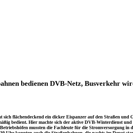
enbahnen bedienen DVB-Netz, Busverkehr w
t sich flächendeckend ein dicker Eispanzer auf den Straßen und
äßig bedient. Hier machte sich der aktive DVB-Winterdienst und
-Betriebshöfen mussten die Fachleute für die Stromversorgung in
30 Uhr konnten auch die Straßenbahnen, die nachts im Depot stand