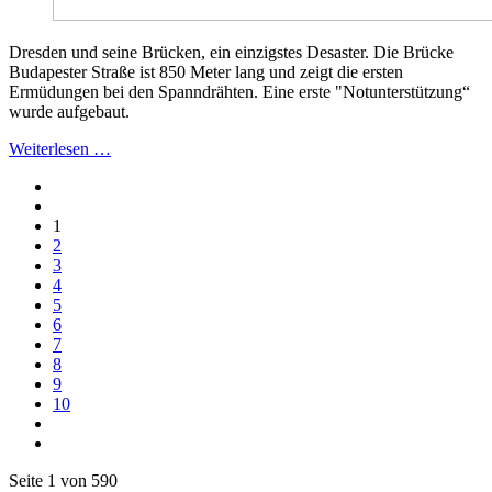
Dresden und seine Brücken, ein einzigstes Desaster. Die Brücke
Budapester Straße ist 850 Meter lang und zeigt die ersten
Ermüdungen bei den Spanndrähten. Eine erste "Notunterstützung“
wurde aufgebaut.
Weiterlesen …
1
2
3
4
5
6
7
8
9
10
Seite 1 von 590