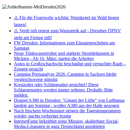
⚠️ Für die Feuerwehr wichtig: Warnkegel im Wald liegen
lassen!
⚠️ Verdi ruft erneut zum Warnstreik auf - Dresdner ÖPNV
steht am Freitag still!
FW Dresden: Informationen zum Einsatzgeschehen am
Samstag
Neue Trinkwasserrohre und stärkere Stromleitungen in
Mickten - Ab 16. März: starten die Arbeiten
Autos in Großzschachwitz beschädigt und versuchter Raub –
Zeugen gesucht
Camping Preisanalyse 2026: Camping in Sachsen bleibt
vergleichsweise günstig
Kreuzotter oder Schlingnatter gesichtet? Diese
Schlangenarten werden immer seltener. Deshalb: Bitte
melden.
Doppel A380 in Dresden: "Gigant der Lüfte" von Lufthansa
landete am Sonntag - weißer A380 aus der Halle gezogen
Nach frischem Wochenstart steigen die Tagestemperaturen
wieder, nachts verbreitet frostig
InternetFame bekräftigt seine Mission, skalierbare Social-
Media-Lösungen in ganz Deutschland anzubieten