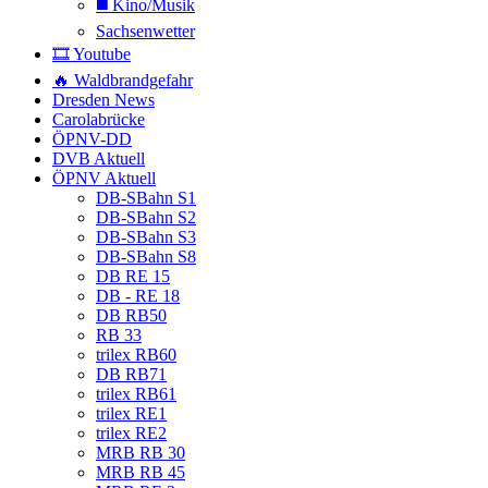
◼️ Kino/Musik
Sachsenwetter
🎞️ Youtube
🔥 Waldbrandgefahr
Dresden News
Carolabrücke
ÖPNV-DD
DVB Aktuell
ÖPNV Aktuell
DB-SBahn S1
DB-SBahn S2
DB-SBahn S3
DB-SBahn S8
DB RE 15
DB - RE 18
DB RB50
RB 33
trilex RB60
DB RB71
trilex RB61
trilex RE1
trilex RE2
MRB RB 30
MRB RB 45