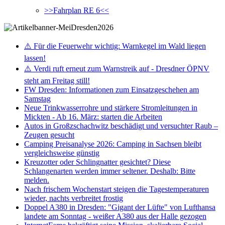
>>Fahrplan RE 6<<
⚠️ Für die Feuerwehr wichtig: Warnkegel im Wald liegen
lassen!
⚠️ Verdi ruft erneut zum Warnstreik auf - Dresdner ÖPNV
steht am Freitag still!
FW Dresden: Informationen zum Einsatzgeschehen am
Samstag
Neue Trinkwasserrohre und stärkere Stromleitungen in
Mickten - Ab 16. März: starten die Arbeiten
Autos in Großzschachwitz beschädigt und versuchter Raub –
Zeugen gesucht
Camping Preisanalyse 2026: Camping in Sachsen bleibt
vergleichsweise günstig
Kreuzotter oder Schlingnatter gesichtet? Diese
Schlangenarten werden immer seltener. Deshalb: Bitte
melden.
Nach frischem Wochenstart steigen die Tagestemperaturen
wieder, nachts verbreitet frostig
Doppel A380 in Dresden: "Gigant der Lüfte" von Lufthansa
landete am Sonntag - weißer A380 aus der Halle gezogen