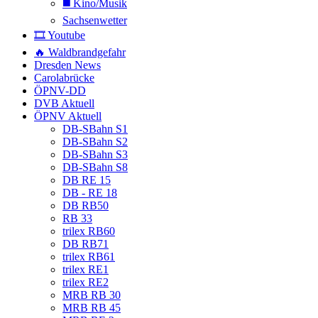
◼️ Kino/Musik
Sachsenwetter
🎞️ Youtube
🔥 Waldbrandgefahr
Dresden News
Carolabrücke
ÖPNV-DD
DVB Aktuell
ÖPNV Aktuell
DB-SBahn S1
DB-SBahn S2
DB-SBahn S3
DB-SBahn S8
DB RE 15
DB - RE 18
DB RB50
RB 33
trilex RB60
DB RB71
trilex RB61
trilex RE1
trilex RE2
MRB RB 30
MRB RB 45