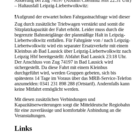
Änderung bei Zug 74197 (Abfahrt Chemnitz Hbf 22:31 Uhr)
– Haltausfall Leipzig-Liebertwolkwitz:
❗Aufgrund der erwartet hohen Fahrgastnachfrage wird dieser
Zug durch zusätzliche Triebwagen verstärkt und somit die
Sitzplatzkapazität der Fahrt erhöht. Leider muss durch die
begrenzte Bahnsteiglänge der planmäßige Halt in Leipzig-
Liebertwolkwitz entfallen. Für Fahrgäste von / nach Leipzig-
Liebertwolkwitz wird ein separater Ersatzverkehr mit einem
Kleinbus ab Bad Lausick über Leipzig-Liebertwolkwitz nach
Leipzig Hbf bereitgestellt: Abfahrt Bad Lausick 23:18 Uhr.
Der Anschluss von Zug 74197 in Bad Lausick wird
sichergestellt. Da diese Fahrt mit einem Kleinbus
durchgeführt wird, werden Gruppen gebeten, sich bis
spätestens 14 Tage im Voraus über das MRB-Service-Telefon
anzumelden: 0341 231 898 288 (Ortstarif). Andernfalls kann
keine Mitfahrt ermöglicht werden.
Mit diesen zusätzlichen Verbindungen und
Kapazitätserweiterungen sorgt die Mitteldeutsche Regiobahn
für eine zuverlässige und komfortable Anbindung an die
Veranstaltungen.
Links