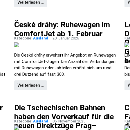
Weiterlesen …
W
České dráhy: Ruhewagen im
L
ComfortJet ab 1. Februar
D
Kategorie:
Ausland
20. Januar 2026
Ka
P
G
Die České dráhy erweitert ihr Angebot an Ruhewagen
Le
b
mit ComfortJet-Zügen. Die Anzahl der Verbindungen
Ba
mit Ruhewagen oder -abteilen erhöht sich um rund
De
ist
drei Dutzend auf fast 300.
bi
Weiterlesen …
W
r
Die Tschechischen Bahnen
C
haben den Vorverkauf für die
F
Kategorie:
Ausland
05. November 2025
Ka
neuen Direktzüge Prag–
d