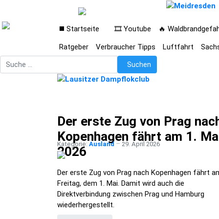
◼️ Startseite
🎞️ Youtube
🔥 Waldbrandgefa
Ratgeber
Verbraucher Tipps
Luftfahrt
Sach
Suchen
Suchen
Der erste Zug von Prag nac
Kopenhagen fährt am 1. Ma
Kategorie:
Ausland
29. April 2026
2026
Der erste Zug von Prag nach Kopenhagen fährt a
Freitag, dem 1. Mai. Damit wird auch die
Direktverbindung zwischen Prag und Hamburg
wiederhergestellt.