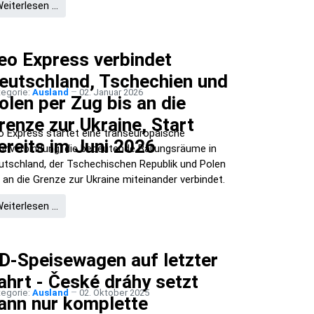
eiterlesen …
eo Express verbindet
eutschland, Tschechien und
tegorie:
Ausland
02. Januar 2026
olen per Zug bis an die
renze zur Ukraine, Start
o Express startet eine transeuropäische
ereits im Juni 2026
hnverbindung, die bedeutende Ballungsräume in
utschland, der Tschechischen Republik und Polen
s an die Grenze zur Ukraine miteinander verbindet.
eiterlesen …
D-Speisewagen auf letzter
ahrt - České dráhy setzt
tegorie:
Ausland
02. Oktober 2025
ann nur komplette