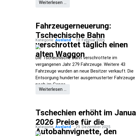
Weiterlesen …
Fahrzeugerneuerung:
Tschechische Bahn
Kategorie:
Ausland
18. Februar 2026
verschrottet täglich einen
alten Waggon
Die Tschechische Bahn verschrottete im
vergangenen Jahr 279 Fahrzeuge. Weitere 43
Fahrzeuge wurden an neue Besitzer verkauft. Die
Entsorgung hunderter ausgemusterter Fahrzeuge 
noch im Gange.
Weiterlesen …
Tschechien erhöht im Janua
2026 Preise für die
Kategorie:
Ausland
29. Dezember 2025
Autobahnvignette, den