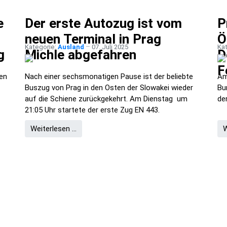
e
Der erste Autozug ist vom
P
neuen Terminal in Prag
Ö
Kategorie:
Ausland
07. Juli 2025
Ka
g
Michle abgefahren
D
F
ren
Nach einer sechsmonatigen Pause ist der beliebte
Am
Buszug von Prag in den Osten der Slowakei wieder
Bu
auf die Schiene zurückgekehrt. Am Dienstag um
de
21:05 Uhr startete der erste Zug EN 443.
Weiterlesen …
W