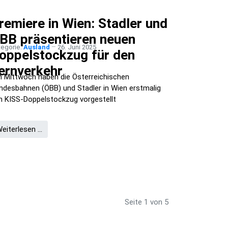
remiere in Wien: Stadler und
BB präsentieren neuen
tegorie:
Ausland
26. Juni 2025
oppelstockzug für den
ernverkehr
 Mittwoch haben die Österreichischen
ndesbahnen (ÖBB) und Stadler in Wien erstmalig
n KISS-Doppelstockzug vorgestellt
eiterlesen …
Seite 1 von 5