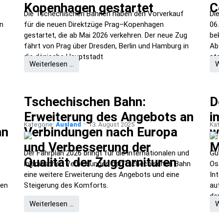
Kopenhagen gestartet
C
Die Tschechischen Bahnen haben den Vorverkauf
Di
n
für die neuen Direktzüge Prag–Kopenhagen
06
gestartet, die ab Mai 2026 verkehren. Der neue Zug
be
fährt von Prag über Dresden, Berlin und Hamburg in
Ab
die dänische Hauptstadt
st
Weiterlesen …
W
Tschechischen Bahn:
D
Erweiterung des Angebots an
i
Kategorie:
Ausland
13. August 2025
Ka
nn
Verbindungen nach Europa
w
und Verbesserung der
M
Der Fahrplan 2026 bringt für die internationalen und
Gu
Qualität der Zuggarnituren
inländischen Verbindungen der Tschechischen Bahn
Os
eine weitere Erweiterung des Angebots und eine
In
hen
Steigerung des Komforts.
au
de
Weiterlesen …
W