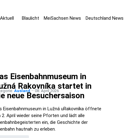
Aktuell
Blaulicht
MeiSachsen News
Deutschland News
as Eisenbahnmuseum in
užná Rakovníka startet in
tegorie:
Ausland
08. April 2026
ie neue Besuchersaison
s Eisenbahnmuseum in Lužná uRakovníka öffnete
 2. April wieder seine Pforten und lädt alle
senbahnbegeisterten ein, die Geschichte der
senbahn hautnah zu erleben.