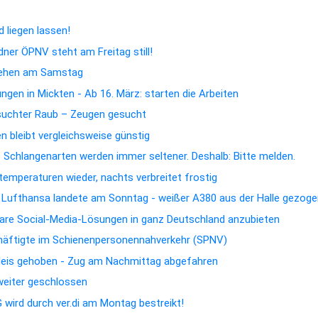
 liegen lassen!
dner ÖPNV steht am Freitag still!
hehen am Samstag
gen in Mickten - Ab 16. März: starten die Arbeiten
suchter Raub – Zeugen gesucht
 bleibt vergleichsweise günstig
e Schlangenarten werden immer seltener. Deshalb: Bitte melden.
emperaturen wieder, nachts verbreitet frostig
n Lufthansa landete am Sonntag - weißer A380 aus der Halle gezog
rbare Social-Media-Lösungen in ganz Deutschland anzubieten
chäftigte im Schienenpersonennahverkehr (SPNV)
Gleis gehoben - Zug am Nachmittag abgefahren
 weiter geschlossen
wird durch ver.di am Montag bestreikt!