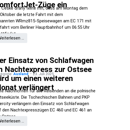
omfortJet-Züge ein
e České dráhy teilte mit, dass am Montag dem
.Oktober die letzte Fahrt mit dem
kannten WRmz815-Speisewagen am EC 171 mit
fahrt vom Berliner Hauptbahnhof um 06:55 Uhr
attfindet.
eiterlesen …
er Einsatz von Schlafwagen
m Nachtexpress zur Ostsee
tegorie:
Ausland
23. Juli 2025
ird um einen weiteren
onat verlängert
te Nachrichten für alle Reisenden an die polnische
tseeküste. Die Tschechischen Bahnen und PKP
tercity verlängern den Einsatz von Schlafwagen
f den Nachtexpresszügen EC 460 und EC 461 an
r Ostsee.
eiterlesen …