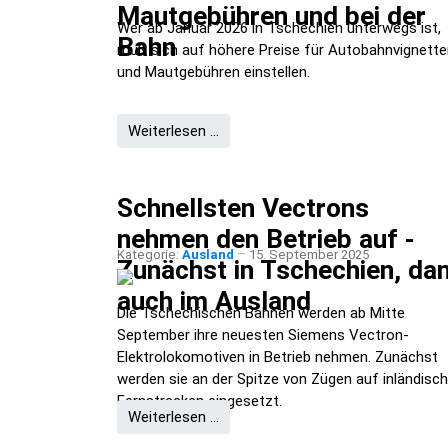
Mautgebühren und bei der
Wer ab Januar 2026 in Tschechien unterwegs ist,
Bahn
muß sich auf höhere Preise für Autobahnvignette
und Mautgebühren einstellen.
Weiterlesen …
Schnellsten Vectrons
nehmen den Betrieb auf -
Kategorie:
Ausland
15. September 2025
Zunächst in Tschechien, da
auch im Ausland
Die Tschechischen Bahnen werden ab Mitte
September ihre neuesten Siemens Vectron-
Elektrolokomotiven in Betrieb nehmen. Zunächst
werden sie an der Spitze von Zügen auf inländisc
Fernstrecken eingesetzt.
Weiterlesen …