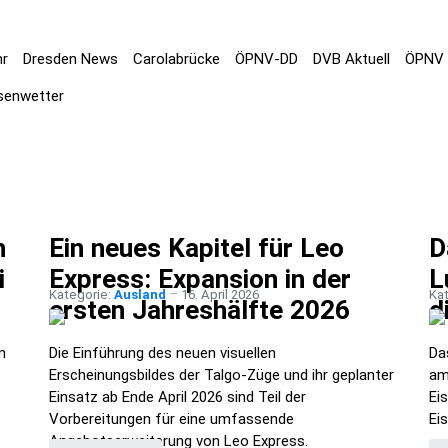
hr
Dresden News
Carolabrücke
ÖPNV-DD
DVB Aktuell
ÖPNV 
senwetter
h
Ein neues Kapitel für Leo
D
i
Express: Expansion in der
L
Kategorie:
Ausland
16. April 2026
Ka
ersten Jahreshälfte 2026
d
m
Die Einführung des neuen visuellen
Da
Erscheinungsbildes der Talgo-Züge und ihr geplanter
am
Einsatz ab Ende April 2026 sind Teil der
Ei
Vorbereitungen für eine umfassende
Ei
Angebotserweiterung von Leo Express.