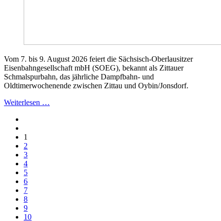
Vom 7. bis 9. August 2026 feiert die Sächsisch-Oberlausitzer
Eisenbahngesellschaft mbH (SOEG), bekannt als Zittauer
Schmalspurbahn, das jährliche Dampfbahn- und
Oldtimerwochenende zwischen Zittau und Oybin/Jonsdorf.
Weiterlesen …
1
2
3
4
5
6
7
8
9
10