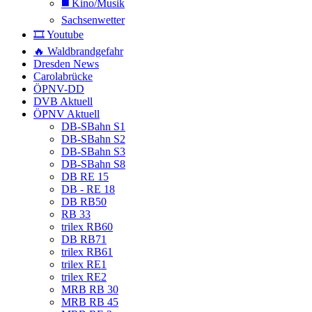
◼️ Kino/Musik
Sachsenwetter
🎞️ Youtube
🔥 Waldbrandgefahr
Dresden News
Carolabrücke
ÖPNV-DD
DVB Aktuell
ÖPNV Aktuell
DB-SBahn S1
DB-SBahn S2
DB-SBahn S3
DB-SBahn S8
DB RE 15
DB - RE 18
DB RB50
RB 33
trilex RB60
DB RB71
trilex RB61
trilex RE1
trilex RE2
MRB RB 30
MRB RB 45