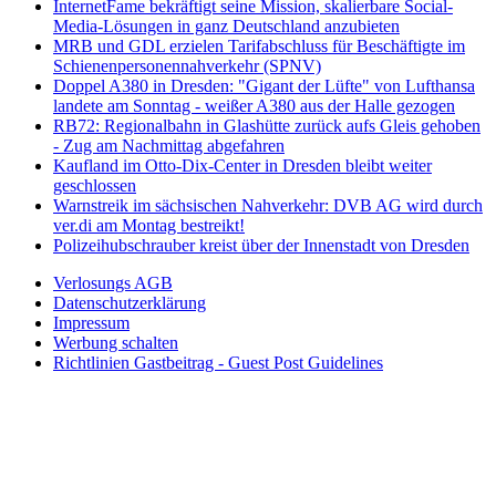
InternetFame bekräftigt seine Mission, skalierbare Social-
Media-Lösungen in ganz Deutschland anzubieten
MRB und GDL erzielen Tarifabschluss für Beschäftigte im
Schienenpersonennahverkehr (SPNV)
Doppel A380 in Dresden: "Gigant der Lüfte" von Lufthansa
landete am Sonntag - weißer A380 aus der Halle gezogen
RB72: Regionalbahn in Glashütte zurück aufs Gleis gehoben
- Zug am Nachmittag abgefahren
Kaufland im Otto-Dix-Center in Dresden bleibt weiter
geschlossen
Warnstreik im sächsischen Nahverkehr: DVB AG wird durch
ver.di am Montag bestreikt!
Polizeihubschrauber kreist über der Innenstadt von Dresden
Verlosungs AGB
Datenschutzerklärung
Impressum
Werbung schalten
Richtlinien Gastbeitrag - Guest Post Guidelines