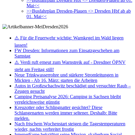
>>Busfahrplan Dresden Hbf <> Dresden-Plauen ab 01.
Mai<<
>>Busfahrplan Dresden-Plauen <> Dresden Hbf ab ab
01. Mai<<
⚠️ Für die Feuerwehr wichtig: Warnkegel im Wald liegen
lassen!
FW Dresden: Informationen zum Einsatzgeschehen am
Samstag
⚠️ Verdi ruft erneut zum Warnstreik auf - Dresdner ÖPNV
steht am Freitag still!
Neue Trinkwasserrohre und stärkere Stromleitungen in
Mickten - Ab 16. März: starten die Arbeiten
Autos in Großzschachwitz beschädigt und versuchter Raub –
Zeugen gesucht
Camping Preisanalyse 2026: Camping in Sachsen bleibt
vergleichsweise günstig
Kreuzotter oder Schlingnatter gesichtet? Diese
Schlangenarten werden immer seltener. Deshalb: Bitte
melden.
Nach frischem Wochenstart steigen die Tagestemperaturen
wieder, nachts verbreitet frostig
InternetFame bekräftigt seine Mission, skalierbare Social-