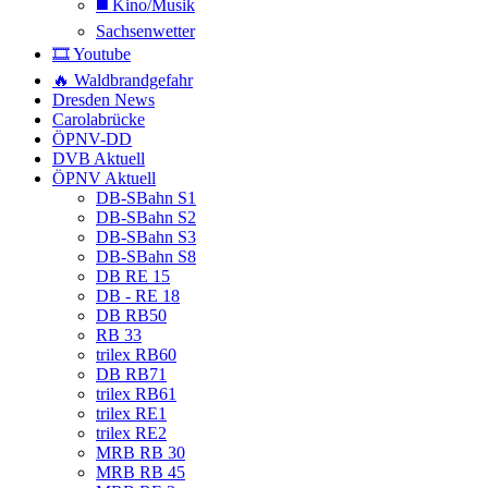
◼️ Kino/Musik
Sachsenwetter
🎞️ Youtube
🔥 Waldbrandgefahr
Dresden News
Carolabrücke
ÖPNV-DD
DVB Aktuell
ÖPNV Aktuell
DB-SBahn S1
DB-SBahn S2
DB-SBahn S3
DB-SBahn S8
DB RE 15
DB - RE 18
DB RB50
RB 33
trilex RB60
DB RB71
trilex RB61
trilex RE1
trilex RE2
MRB RB 30
MRB RB 45