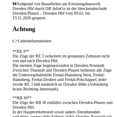
🚧Aufgrund von Bauarbeiten am Kreuzungsbauwerk
Dresden Hbf durch DB InfraGo ist der Streckenabschnitt
Dresden‑Plauen – Dresden Hbf vom 09.02. bis
15.11.2026 gesperrt.
Achtung
👉Linieninformationen
**RE 3**
Die Züge der RE 3 verkehren im genannten Zeitraum nicht
von und nach Dresden Hbf.
Die meisten Züge beginnen/enden in Dresden‑Neustadt.
Zwischen Tharandt und Dresden‑Plauen bedienen alle Züge
die Unterwegsbahnhöfe Freital-Hainsberg West, Freital-
Hainsberg, Freital-Deuben und Freital-Potschappel; jeder
zweite RE 3 hält zusätzlich an Dresden Mitte (Anbindung
in/aus Richtung Innenstadt).
**RB 30**
Die Züge der RB 30 entfallen zwischen Dresden‑Plauen und
Dresden Hbf.
In der Hauptverkehrszeit sowie späten Abendstunden
verkehren ausgewählte Fahrten ab/bis Dresden‑Neustadt mit