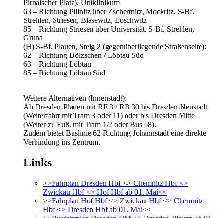
Pirnaischer Platz), Uniklinikum
63 – Richtung Pillnitz über Zschertnitz, Mockritz, S‑Bf.
Strehlen, Striesen, Blasewitz, Loschwitz
85 – Richtung Striesen über Universität, S‑Bf. Strehlen,
Gruna
(H) S‑Bf. Plauen, Steig 2 (gegenüberliegende Straßenseite):
62 – Richtung Dölzschen / Löbtau Süd
63 – Richtung Löbtau
85 – Richtung Löbtau Süd
Weitere Alternativen (Innenstadt):
Ab Dresden‑Plauen mit RE 3 / RB 30 bis Dresden‑Neustadt
(Weiterfahrt mit Tram 3 oder 11) oder bis Dresden Mitte
(Weiter zu Fuß, mit Tram 1/2 oder Bus 68).
Zudem bietet Buslinie 62 Richtung Johannstadt eine direkte
Verbindung ins Zentrum.
Links
>>Fahrplan Dresden Hbf <> Chemnitz Hbf <>
Zwickau Hbf <> Hof Hbf ab 01. Mai<<
>>Fahrplan Hof Hbf <> Zwickau Hbf <> Chemnitz
Hbf <> Dresden Hbf ab 01. Mai<<