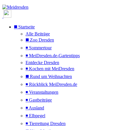
◼️ Startseite
Alle Beiträge
◼️ Zoo Dresden
◾ Sommertour
◾ MeiDresden.de-Gartentipps
Entdecke Dresden
◾ Kochen mit MeiDresden
◼️ Rund um Weihnachten
◾ Rückblick MeiDresden.de
◾ Veranstaltungen
◾ Gastbeiträge
◾ Ausland
◾ Elbpegel
◾ Tierrettung Dresden