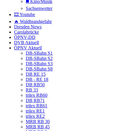
◼️ Kino/Musik
Sachsenwetter
🎞️ Youtube
🔥 Waldbrandgefahr
Dresden News
Carolabrücke
ÖPNV-DD
DVB Aktuell
ÖPNV Aktuell
DB-SBahn S1
DB-SBahn S2
DB-SBahn S3
DB-SBahn S8
DB RE 15
DB - RE 18
DB RB50
RB 33
trilex RB60
DB RB71
trilex RB61
trilex RE1
trilex RE2
MRB RB 30
MRB RB 45