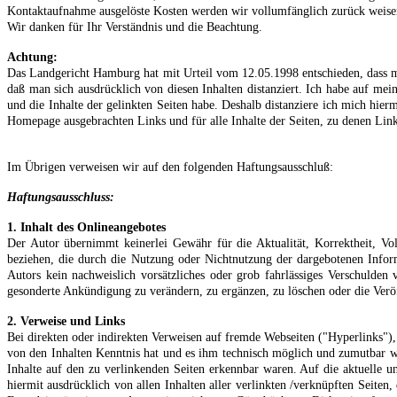
Kontaktaufnahme ausgelöste Kosten werden wir vollumfänglich zurück weise
Wir danken für Ihr Verständnis und die Beachtung.
Achtung:
Das Landgericht Hamburg hat mit Urteil vom 12.05.1998 entschieden, dass ma
daß man sich ausdrücklich von diesen Inhalten distanziert. Ich habe auf mein
und die Inhalte der gelinkten Seiten habe. Deshalb distanziere ich mich hierm
Homepage ausgebrachten Links und für alle Inhalte der Seiten, zu denen Lin
Im Übrigen verweisen wir auf den folgenden Haftungsausschluß:
Haftungsausschluss:
1. Inhalt des Onlineangebotes
Der Autor übernimmt keinerlei Gewähr für die Aktualität, Korrektheit, Voll
beziehen, die durch die Nutzung oder Nichtnutzung der dargebotenen Inform
Autors kein nachweislich vorsätzliches oder grob fahrlässiges Verschulden 
gesonderte Ankündigung zu verändern, zu ergänzen, zu löschen oder die Veröff
2. Verweise und Links
Bei direkten oder indirekten Verweisen auf fremde Webseiten ("Hyperlinks"), 
von den Inhalten Kenntnis hat und es ihm technisch möglich und zumutbar wär
Inhalte auf den zu verlinkenden Seiten erkennbar waren. Auf die aktuelle und
hiermit ausdrücklich von allen Inhalten aller verlinkten /verknüpften Seiten