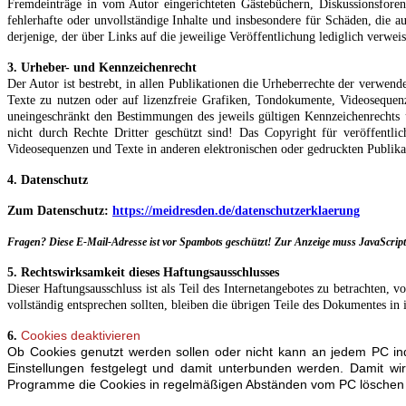
Fremdeinträge in vom Autor eingerichteten Gästebüchern, Diskussionsforen,
fehlerhafte oder unvollständige Inhalte und insbesondere für Schäden, die a
derjenige, der über Links auf die jeweilige Veröffentlichung lediglich verweis
3. Urheber- und Kennzeichenrecht
Der Autor ist bestrebt, in allen Publikationen die Urheberrechte der verwe
Texte zu nutzen oder auf lizenzfreie Grafiken, Tondokumente, Videosequen
uneingeschränkt den Bestimmungen des jeweils gültigen Kennzeichenrechts u
nicht durch Rechte Dritter geschützt sind! Das Copyright für veröffentli
Videosequenzen und Texte in anderen elektronischen oder gedruckten Publikat
4. Datenschutz
Zum Datenschutz:
https://meidresden.de/datenschutzerklaerung
Fragen?
Diese E-Mail-Adresse ist vor Spambots geschützt! Zur Anzeige muss JavaScript 
5. Rechtswirksamkeit dieses Haftungsausschlusses
Dieser Haftungsausschluss ist als Teil des Internetangebotes zu betrachten, 
vollständig entsprechen sollten, bleiben die übrigen Teile des Dokumentes in 
Cookies deaktivieren
6.
Ob Cookies genutzt werden sollen oder nicht kann an jedem PC ind
Einstellungen festgelegt und damit unterbunden werden. Damit wird
Programme die Cookies in regelmäßigen Abständen vom PC löschen j