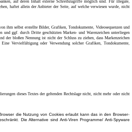
nken, auf deren Inhalt externe Schreibzugriffe möglich sind. Für illegale,
hen, haftet allein der Anbieter der Seite, auf welche verwiesen wurde, nicht
von ihm selbst erstellte Bilder, Grafiken, Tondokumente, Videosequenzen und
en und ggf. durch Dritte geschützten Marken- und Warenzeichen unterliegen
und der bloßen Nennung ist nicht der Schluss zu ziehen, dass Markenzeichen
en. Eine Vervielfältigung oder Verwendung solcher Grafiken, Tondokumente,
lierungen dieses Textes der geltenden Rechtslage nicht, nicht mehr oder nicht
 Browser die Nutzung von Cookies erlaubt kann das in den Browser-
eschränkt. Die Alternative sind Anti-Viren Programme/ Anti-Spyware