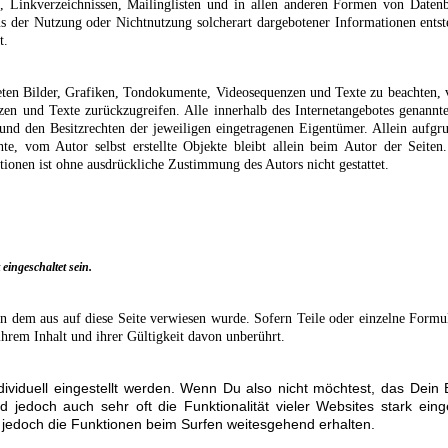
 Linkverzeichnissen, Mailinglisten und in allen anderen Formen von Datenba
us der Nutzung oder Nichtnutzung solcherart dargebotener Informationen entste
t.
ndeten Bilder, Grafiken, Tondokumente, Videosequenzen und Texte zu beachten, 
zen und Texte zurückzugreifen. Alle innerhalb des Internetangebotes genannt
nd den Besitzrechten der jeweiligen eingetragenen Eigentümer. Allein aufgr
chte, vom Autor selbst erstellte Objekte bleibt allein beim Autor der Seit
ionen ist ohne ausdrückliche Zustimmung des Autors nicht gestattet.
eingeschaltet sein.
von dem aus auf diese Seite verwiesen wurde. Sofern Teile oder einzelne Formu
ihrem Inhalt und ihrer Gültigkeit davon unberührt.
ividuell eingestellt werden. Wenn Du also nicht möchtest, das Dein
 jedoch auch sehr oft die Funktionalität vieler Websites stark eing
edoch die Funktionen beim Surfen weitesgehend erhalten.