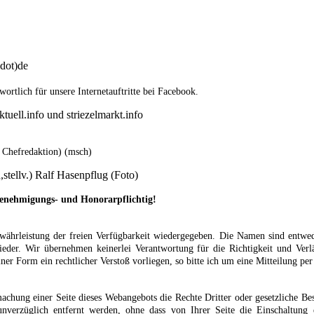
dot)de
ortlich für unsere Internetauftritte bei Facebook.
uell.info und striezelmarkt.info
, Chefredaktion) (msch)
stellv.) Ralf Hasenpflug (Foto)
Genehmigungs- und Honorarpflichtig!
rleistung der freien Verfügbarkeit wiedergegeben. Die Namen sind entweder
eder. Wir übernehmen keinerlei Verantwortung für die Richtigkeit und Verlä
er Form ein rechtlicher Verstoß vorliegen, so bitte ich um eine Mitteilung pe
chung einer Seite dieses Webangebots die Rechte Dritter oder gesetzliche Be
unverzüglich entfernt werden, ohne dass von Ihrer Seite die Einschaltung 