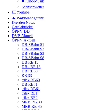
◼️ Kino/Musik
Sachsenwetter
🎞️ Youtube
🔥 Waldbrandgefahr
Dresden News
Carolabrücke
ÖPNV-DD
DVB Aktuell
ÖPNV Aktuell
DB-SBahn S1
DB-SBahn S2
DB-SBahn S3
DB-SBahn S8
DB RE 15
DB - RE 18
DB RB50
RB 33
trilex RB60
DB RB71
trilex RB61
trilex RE1
trilex RE2
MRB RB 30
MRB RB 45