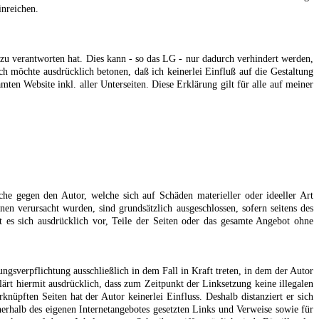
nreichen.
zu verantworten hat. Dies kann - so das LG - nur dadurch verhindert werden,
Ich möchte ausdrücklich betonen, daß ich keinerlei Einfluß auf die Gestaltung
mten Website inkl. aller Unterseiten. Diese Erklärung gilt für alle auf meiner
üche gegen den Autor, welche sich auf Schäden materieller oder ideeller Art
n verursacht wurden, sind grundsätzlich ausgeschlossen, sofern seitens des
lt es sich ausdrücklich vor, Teile der Seiten oder das gesamte Angebot ohne
ngsverpflichtung ausschließlich in dem Fall in Kraft treten, in dem der Autor
ärt hiermit ausdrücklich, dass zum Zeitpunkt der Linksetzung keine illegalen
knüpften Seiten hat der Autor keinerlei Einfluss. Deshalb distanziert er sich
nnerhalb des eigenen Internetangebotes gesetzten Links und Verweise sowie für