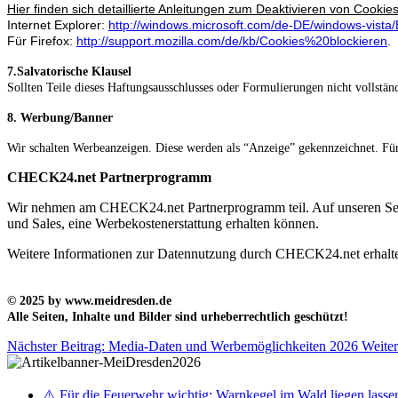
Hier finden sich detaillierte Anleitungen zum Deaktivieren von Cookies
Internet Explorer:
http://windows.microsoft.com/de-DE/windows-vista/
Für Firefox:
http://support.mozilla.com/de/kb/Cookies%20blockieren
.
7.Salvatorische Klausel
Sollten Teile dieses Haftungsausschlusses oder Formulierungen nicht vollstän
8. Werbung/Banner
Wir schalten Werbeanzeigen. Diese werden als “Anzeige” gekennzeichnet. Für
CHECK24.net Partnerprogramm
Wir nehmen am CHECK24.net Partnerprogramm teil. Auf unseren Sei
und Sales, eine Werbekostenerstattung erhalten können.
Weitere Informationen zur Datennutzung durch CHECK24.net erhalte
© 2025 by www.meidresden.de
Alle Seiten, Inhalte und Bilder sind urheberrechtlich geschützt!
Nächster Beitrag: Media-Daten und Werbemöglichkeiten 2026
Weiter
⚠️ Für die Feuerwehr wichtig: Warnkegel im Wald liegen lasse