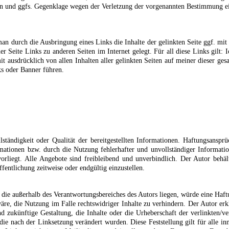
n und ggfs. Gegenklage wegen der Verletzung der vorgenannten Bestimmung ei
n durch die Ausbringung eines Links die Inhalte der gelinkten Seite ggf. mit 
er Seite Links zu anderen Seiten im Internet gelegt. Für all diese Links gilt: 
it ausdrücklich von allen Inhalten aller gelinkten Seiten auf meiner dieser gesa
ks oder Banner führen.
ständigkeit oder Qualität der bereitgestellten Informationen. Haftungsanspr
ationen bzw. durch die Nutzung fehlerhafter und unvollständiger Informatione
vorliegt. Alle Angebote sind freibleibend und unverbindlich. Der Autor behä
entlichung zeitweise oder endgültig einzustellen.
die außerhalb des Verantwortungsbereiches des Autors liegen, würde eine Haftu
e, die Nutzung im Falle rechtswidriger Inhalte zu verhindern. Der Autor erkl
 zukünftige Gestaltung, die Inhalte oder die Urheberschaft der verlinkten/ver
, die nach der Linksetzung verändert wurden. Diese Feststellung gilt für alle i