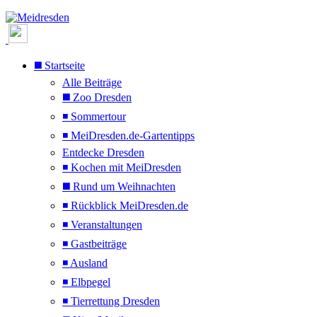
◼️ Startseite
Alle Beiträge
◼️ Zoo Dresden
◾ Sommertour
◾ MeiDresden.de-Gartentipps
Entdecke Dresden
◾ Kochen mit MeiDresden
◼️ Rund um Weihnachten
◾ Rückblick MeiDresden.de
◾ Veranstaltungen
◾ Gastbeiträge
◾ Ausland
◾ Elbpegel
◾ Tierrettung Dresden