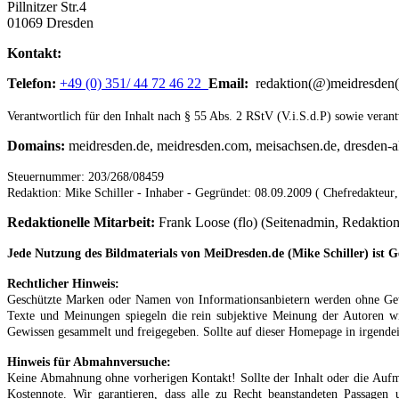
Pillnitzer Str.4
01069 Dresden
Kontakt:
Telefon:
+49 (0) 351/ 44 72 46 22
Email:
redaktion(@)meidresden(
Verantwortlich für den Inhalt nach § 55 Abs. 2 RStV (V.i.S.d.P) sowie verantw
Domains:
meidresden.de, meidresden.com, meisachsen.de, dresden-akt
Steuernummer: 203/268/08459
Redaktion: Mike Schiller - Inhaber - Gegründet: 08.09.2009 (
Chefredakteur
Redaktionelle Mitarbeit:
Frank Loose (flo) (Seitenadmin, Redaktion,
Jede Nutzung des Bildmaterials von MeiDresden.de (Mike Schiller) ist 
Rechtlicher Hinweis:
Geschützte Marken oder Namen von Informationsanbietern werden ohne Gewäh
Texte und Meinungen spiegeln die rein subjektive Meinung der Autoren wi
Gewissen gesammelt und freigegeben. Sollte auf dieser Homepage in irgendein
Hinweis für Abmahnversuche:
Keine Abmahnung ohne vorherigen Kontakt! Sollte der Inhalt oder die Aufma
Kostennote. Wir garantieren, dass alle zu Recht beanstandeten Passagen 