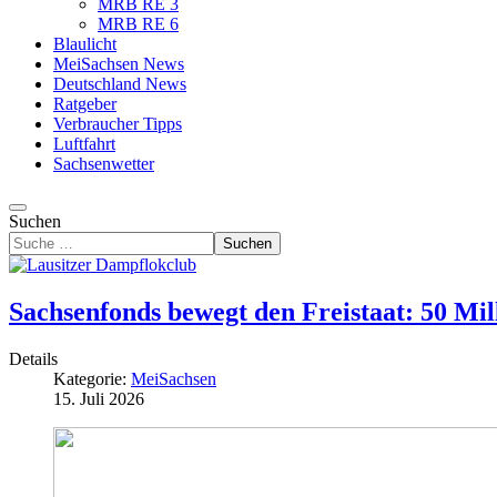
MRB RE 3
MRB RE 6
Blaulicht
MeiSachsen News
Deutschland News
Ratgeber
Verbraucher Tipps
Luftfahrt
Sachsenwetter
Suchen
Suchen
Sachsenfonds bewegt den Freistaat: 50 Mil
Details
Kategorie:
MeiSachsen
15. Juli 2026