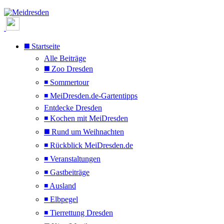
◼️ Startseite
Alle Beiträge
◼️ Zoo Dresden
◾ Sommertour
◾ MeiDresden.de-Gartentipps
Entdecke Dresden
◾ Kochen mit MeiDresden
◼️ Rund um Weihnachten
◾ Rückblick MeiDresden.de
◾ Veranstaltungen
◾ Gastbeiträge
◾ Ausland
◾ Elbpegel
◾ Tierrettung Dresden