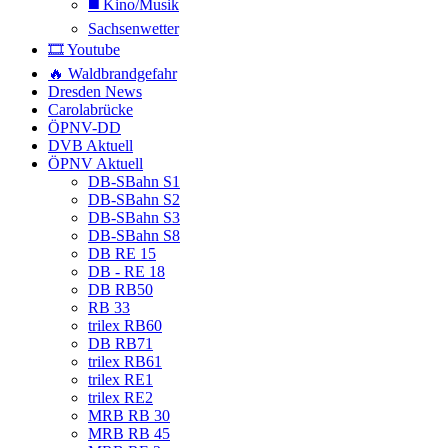
◼️ Kino/Musik
Sachsenwetter
🎞️ Youtube
🔥 Waldbrandgefahr
Dresden News
Carolabrücke
ÖPNV-DD
DVB Aktuell
ÖPNV Aktuell
DB-SBahn S1
DB-SBahn S2
DB-SBahn S3
DB-SBahn S8
DB RE 15
DB - RE 18
DB RB50
RB 33
trilex RB60
DB RB71
trilex RB61
trilex RE1
trilex RE2
MRB RB 30
MRB RB 45