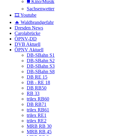
◼️ Kino/Musik
Sachsenwetter
🎞️ Youtube
🔥 Waldbrandgefahr
Dresden News
Carolabrücke
ÖPNV-DD
DVB Aktuell
ÖPNV Aktuell
DB-SBahn S1
DB-SBahn S2
DB-SBahn S3
DB-SBahn S8
DB RE 15
DB - RE 18
DB RB50
RB 33
trilex RB60
DB RB71
trilex RB61
trilex RE1
trilex RE2
MRB RB 30
MRB RB 45