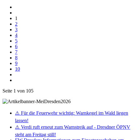
1
2
3
4
5
6
7
8
9
10
Seite 1 von 105
⚠️ Für die Feuerwehr wichtig: Warnkegel im Wald liegen
lassen!
⚠️ Verdi ruft erneut zum Warnstreik auf - Dresdner ÖPNV
steht am Freitag still!