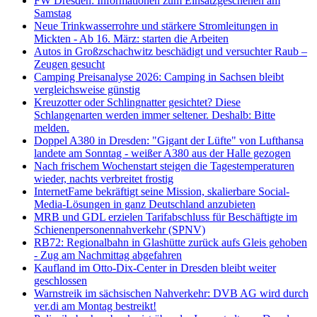
FW Dresden: Informationen zum Einsatzgeschehen am
Samstag
Neue Trinkwasserrohre und stärkere Stromleitungen in
Mickten - Ab 16. März: starten die Arbeiten
Autos in Großzschachwitz beschädigt und versuchter Raub –
Zeugen gesucht
Camping Preisanalyse 2026: Camping in Sachsen bleibt
vergleichsweise günstig
Kreuzotter oder Schlingnatter gesichtet? Diese
Schlangenarten werden immer seltener. Deshalb: Bitte
melden.
Doppel A380 in Dresden: "Gigant der Lüfte" von Lufthansa
landete am Sonntag - weißer A380 aus der Halle gezogen
Nach frischem Wochenstart steigen die Tagestemperaturen
wieder, nachts verbreitet frostig
InternetFame bekräftigt seine Mission, skalierbare Social-
Media-Lösungen in ganz Deutschland anzubieten
MRB und GDL erzielen Tarifabschluss für Beschäftigte im
Schienenpersonennahverkehr (SPNV)
RB72: Regionalbahn in Glashütte zurück aufs Gleis gehoben
- Zug am Nachmittag abgefahren
Kaufland im Otto-Dix-Center in Dresden bleibt weiter
geschlossen
Warnstreik im sächsischen Nahverkehr: DVB AG wird durch
ver.di am Montag bestreikt!