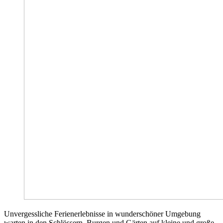
Unvergessliche Ferienerlebnisse in wunderschöner Umgebung
warten in den Schlössern, Burgen und Gärten auf kleine und große