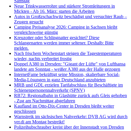
Samstag
Neue Trinkwasserrohre und stärkere Stromleitungen in
Mickten - Ab 16. März: starten die Arbeiten
Autos in Großzschachwitz beschädigt und versuchter Raub –
Zeugen gesucht
Camping Preisanalyse 2026: Camping in Sachsen bleibt
vergleichsweise günstig
Kreuzotter oder Schlingnatter gesichtet? Diese
Schlangenarten werden immer seltener. Deshalb: Bitte
melden.
Nach frischem Wochenstart steigen die Tagestemperaturen
wieder, nachts verbreitet frostig
Doppel A380 in Dresden: "Gigant der Lüfte" von Lufthansa
landete am Sonntag - weißer A380 aus der Halle gezogen
InternetFame bekräftigt seine Mission, skalierbare Social-
Media-Lösungen in ganz Deutschland anzubieten
MRB und GDL erzielen Tarifabschluss für Beschäftigte im
Schienenpersonennahverkehr (SPNV)
RB72: Regionalbahn in Glashütte zurück aufs Gleis gehoben
- Zug am Nachmittag abgefahren
Kaufland im Otto-Dix-Center in Dresden bleibt weiter
geschlossen
Warnstreik im sächsischen Nahverkehr: DVB AG wird durch
ver.di am Montag bestreikt!
Polizeihubschrauber kreist über der Innenstadt von Dresden