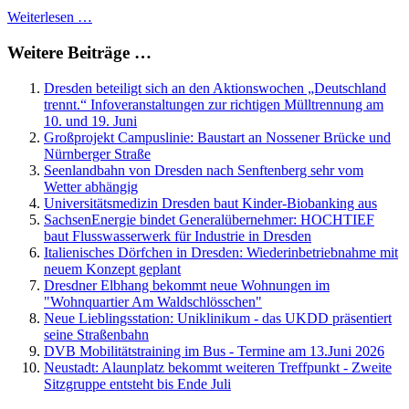
Weiterlesen …
Weitere Beiträge …
Dresden beteiligt sich an den Aktionswochen „Deutschland
trennt.“ Infoveranstaltungen zur richtigen Mülltrennung am
10. und 19. Juni
Großprojekt Campuslinie: Baustart an Nossener Brücke und
Nürnberger Straße
Seenlandbahn von Dresden nach Senftenberg sehr vom
Wetter abhängig
Universitätsmedizin Dresden baut Kinder-Biobanking aus
SachsenEnergie bindet Generalübernehmer: HOCHTIEF
baut Flusswasserwerk für Industrie in Dresden
Italienisches Dörfchen in Dresden: Wiederinbetriebnahme mit
neuem Konzept geplant
Dresdner Elbhang bekommt neue Wohnungen im
"Wohnquartier Am Waldschlösschen"
Neue Lieblingsstation: Uniklinikum - das UKDD präsentiert
seine Straßenbahn
DVB Mobilitätstraining im Bus - Termine am 13.Juni 2026
Neustadt: Alaunplatz bekommt weiteren Treffpunkt - Zweite
Sitzgruppe entsteht bis Ende Juli