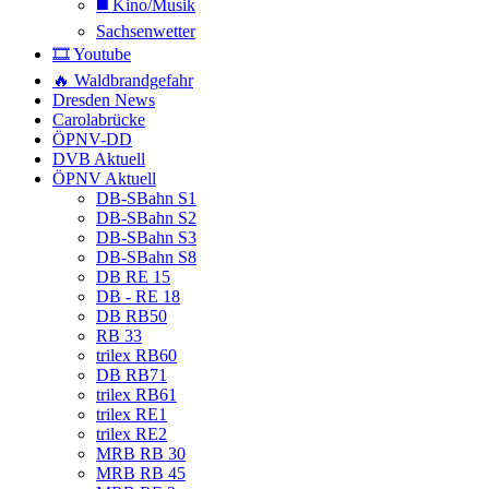
◼️ Kino/Musik
Sachsenwetter
🎞️ Youtube
🔥 Waldbrandgefahr
Dresden News
Carolabrücke
ÖPNV-DD
DVB Aktuell
ÖPNV Aktuell
DB-SBahn S1
DB-SBahn S2
DB-SBahn S3
DB-SBahn S8
DB RE 15
DB - RE 18
DB RB50
RB 33
trilex RB60
DB RB71
trilex RB61
trilex RE1
trilex RE2
MRB RB 30
MRB RB 45