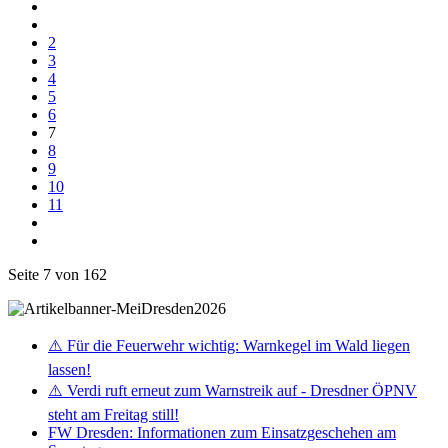
2
3
4
5
6
7
8
9
10
11
Seite 7 von 162
⚠️ Für die Feuerwehr wichtig: Warnkegel im Wald liegen
lassen!
⚠️ Verdi ruft erneut zum Warnstreik auf - Dresdner ÖPNV
steht am Freitag still!
FW Dresden: Informationen zum Einsatzgeschehen am